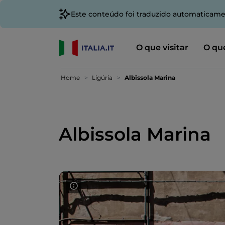
Este conteúdo foi traduzido automaticame
O que visitar
O que
Home
Ligúria
Albissola Marina
Albissola Marina