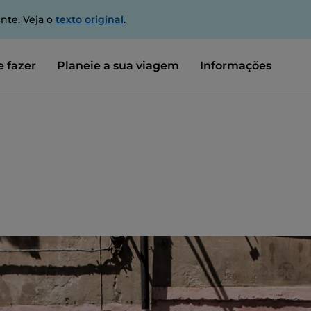
nte. Veja o
texto original
.
 fazer
Planeie a sua viagem
Informações