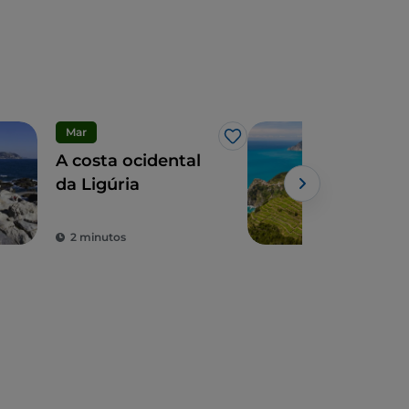
Mar
Des
Gosto
A costa ocidental
Tre
da Ligúria
Ligú
não
2 minutos
4 m