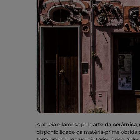
A aldeia é famosa pela
arte da cerâmica
,
disponibilidade da matéria-prima obtida 
terra branca de que o interior é rico. A d