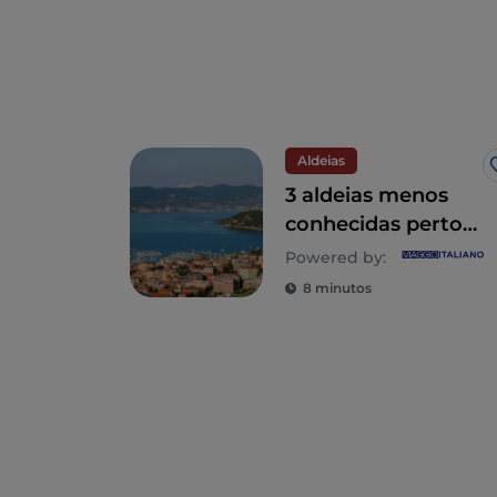
Aldeias
3 aldeias menos
conhecidas perto
de Cinque Terre, na
Powered by:
Ligúria do Levante
8 minutos