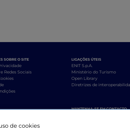
 SOBRE O SITE
LIGAÇÕES ÚTEIS
Privacidade
ENIT S.p.A.
re Redes Sociais
Ministério do Turismo
Cookies
Open Library
de
Diretrizes de interoperabilid
ndições
MANTENHA-SE EM CONTACTO
uso de cookies