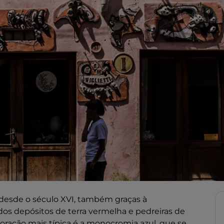
 desde o século XVI, também graças à
dos depósitos de terra vermelha e pedreiras de
ecoração mais típica é a monocromia azul, que se