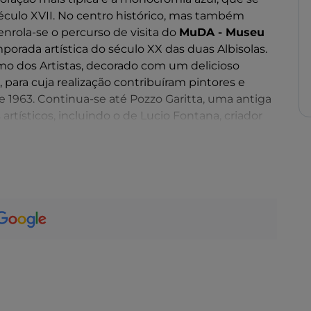
século XVII. No centro histórico, mas também
enrola-se o percurso de visita do
MuDA - Museu
porada artística do século XX das duas Albisolas.
mo dos Artistas, decorado com um delicioso
ara cuja realização contribuíram pintores e
 1963. Continua-se até Pozzo Garitta, uma antiga
artísticos, incluindo o de Lucio Fontana, criador
rgue-se a
Fornace Alba Docilia
, uma antiga fábrica
82: hoje requalificada como espaço expositivo,
chi, as tradicionais estatuetas de presépio de
o Raku
recorda a antiga técnica japonesa de
s por 77 artistas formam um mosaico de 32 m em
ibuem para um único grande caleidoscópio de
tro de Exposições MuDA
contém obras de
ontana, Wifredo Lam, Agenore Fabbri, Emanuele
ação Museu Giuseppe Mazzotti 1903, com o seu
de 50 obras de cerâmica do século XX, incluindo,