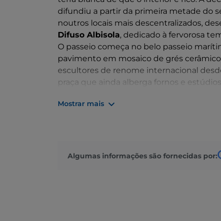
difundiu a partir da primeira metade do 
noutros locais mais descentralizados, des
Difuso Albisola
, dedicado à fervorosa tem
O passeio começa no belo passeio maríti
pavimento em mosaico de grés cerâmico, p
escultores de renome internacional desde
praça que ainda alberga fornos e estúdios 
do espacialismo. Na Via Stefano Grosso e
Mostrar mais
ativa desde o início do século XVII até 19
acolhe uma exposição permanente de Maca
Albisola. Na praça em frente à olaria, a
Mur
fabrico de cerâmica: 1200 azulejos feito
que as personalidades individuais contr
Algumas informações são fornecidas por:
cores e formas. Na Via dell'Oratorio, o
Cen
artistas do século XX, incluindo Lucio F
Luzzati.
No âmbito da produção cerâmica, a Fund
encantador jardim-museu
, acolhe mais 