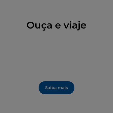
e Lucio Fontana, de 1936. O percurso dedicado à
Villa Jorn
, na localidade de Bruciati, residência
a pinturas, cerâmicas, esculturas e murais.
Ouça e viaje
mposta de Nossa Senhora da Concórdia, precedida
 empedrado moderno, preserva um caixão
idade em azulejos de cerâmica policromada com
da aldeia, a Villa Faraggiana, do século XVIII,
liano povoado por cedros, magnólias e árvores de
rtos esculturas, estuques, majólica e mobiliário
homas Peters.
Saiba mais