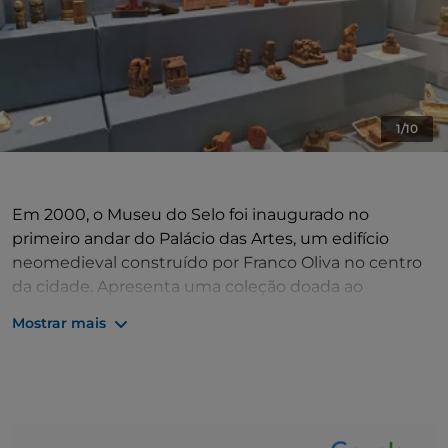
1/10
Em 2000, o Museu do Selo foi inaugurado no
primeiro andar do Palácio das Artes, um edifício
neomedieval construído por Franco Oliva no centro
da cidade. Apresenta uma coleção doada ao
Município de La Spezia anos antes, pelos cônjuges
Mostrar mais
Lilian e Euro Capellini. O Museu possui a maior
coleção de selos já reunida, composta por cerca de
1500 matrizes e impressões que remontam desde a
antiguidade até aos dias atuais, provenientes da
Mesopotâmia, Egito, América pré-colombiana, China,