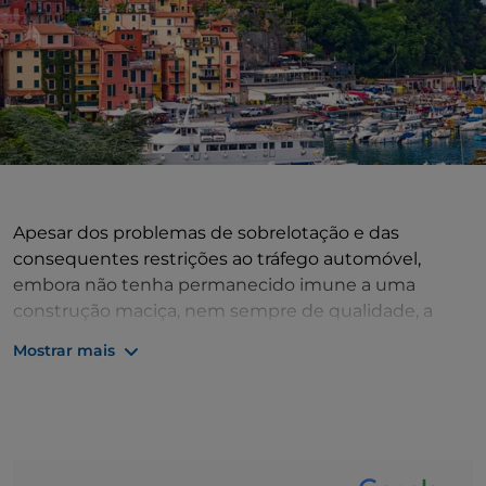
Apesar dos problemas de sobrelotação e das
consequentes restrições ao tráfego automóvel,
embora não tenha permanecido imune a uma
construção maciça, nem sempre de qualidade, a
localidade mantém parte daquela atmosfera que faz
Mostrar mais
dela um destino do
turismo romântico
. Encantam
principalmente as ruelas e as escadarias que
marcam o tecido do antigo burgo e o imponente
castelo. Dois edifícios religiosos principais. O
oratório
de São Roque
, no Largo Marconi contíguo à Piazza