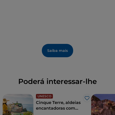
recortado da costa, entre o promontório de
Maralunga e Fiascherino, pequenas e encantadoras
praias são acessíveis por escadas íngremes.
Saiba mais
Poderá interessar-lhe
UNESCO
Gosto
Cinque Terre, aldeias
encantadoras com
vista para o mar da