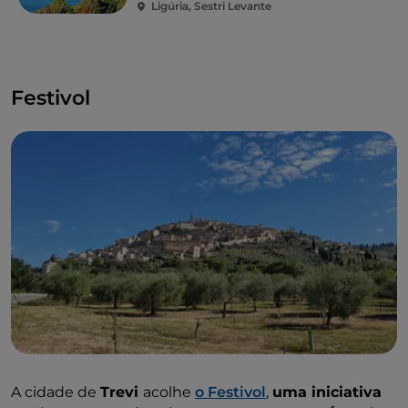
Ligúria, Sestri Levante
Festivol
A cidade de
Trevi
acolhe
o Festivol
,
uma iniciativa