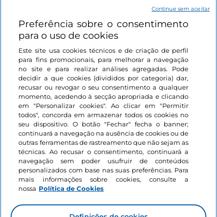
Gosto
9 lugares em Itália,
Continue sem aceitar
onde acordar ao
Preferência sobre o consentimento
amanhecer é um
para o uso de cookies
sonho com os olhos
Este site usa cookies técnicos e de criação de perfil
abertos
3 minutos
para fins promocionais, para melhorar a navegação
no site e para realizar análises agregadas. Pode
decidir a que cookies (divididos por categoria) dar,
recusar ou revogar o seu consentimento a qualquer
momento, acedendo à secção apropriada e clicando
em "Personalizar cookies". Ao clicar em "Permitir
todos", concorda em armazenar todos os cookies no
seu dispositivo. O botão "Fechar" fecha o banner;
continuará a navegação na ausência de cookies ou de
outras ferramentas de rastreamento que não sejam as
Informações sobre o site
técnicas. Ao recusar o consentimento, continuará a
navegação sem poder usufruir de conteúdos
personalizados com base nas suas preferências. Para
Ligações úteis
mais informações sobre cookies, consulte a
nossa
Política de Cookies
Iniciar sessão
Definições de cookies