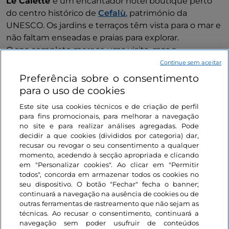
Le Calette
é um encantador hotel boutique perto
do centro histórico de
Cefalù
, património da
UNESCO. Os jardins e terraços têm vista para o mar e
não faltam enseadas e praias para explorar.
O spa completo merece uma visita, mas a
experiência a experimentar aqui é
um tratamento
Continue sem aceitar
de reequilíbrio no gazebo da Maga Circe
: os
Preferência sobre o consentimento
profissionais do estabelecimento cuidarão de si com
para o uso de cookies
vista para os faraglioni da baía, imersos em bem-estar
Este site usa cookies técnicos e de criação de perfil
e beleza.
para fins promocionais, para melhorar a navegação
no site e para realizar análises agregadas. Pode
decidir a que cookies (divididos por categoria) dar,
recusar ou revogar o seu consentimento a qualquer
Aldeias
Gost
momento, acedendo à secção apropriada e clicando
Cefalù
em "Personalizar cookies". Ao clicar em "Permitir
todos", concorda em armazenar todos os cookies no
seu dispositivo. O botão "Fechar" fecha o banner;
continuará a navegação na ausência de cookies ou de
outras ferramentas de rastreamento que não sejam as
Sicília, Cefalù
técnicas. Ao recusar o consentimento, continuará a
navegação sem poder usufruir de conteúdos