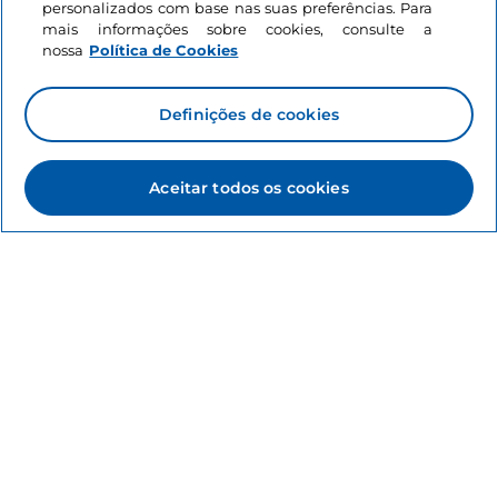
personalizados com base nas suas preferências. Para
mais informações sobre cookies, consulte a
nossa
Política de Cookies
Poderá interessar-lhe
Definições de cookies
Mar
Gosto
15 praias panorâmicas
a não perder em Itália
Aceitar todos os cookies
6 minutos
Informações sobre o site