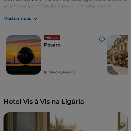
aperitivos à sombra do gazebo. Simplesmente
sinónimo de
la dolce vita
.
Mostrar mais
Aldeias
Gosto
Pésaro
Marcas, Pésaro
Hotel Vis à Vis na Ligúria