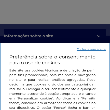
Informações sobre o site
Continue sem aceitar
Ligações úteis
Preferência sobre o consentimento
para o uso de cookies
Iniciar sessão
Este site usa cookies técnicos e de criação de perfil
Mantenha-se em contacto
para fins promocionais, para melhorar a navegação
no site e para realizar análises agregadas. Pode
decidir a que cookies (divididos por categoria) dar,
recusar ou revogar o seu consentimento a qualquer
momento, acedendo à secção apropriada e clicando
em "Personalizar cookies". Ao clicar em "Permitir
todos", concorda em armazenar todos os cookies no
seu dispositivo. O botão "Fechar" fecha o banner;