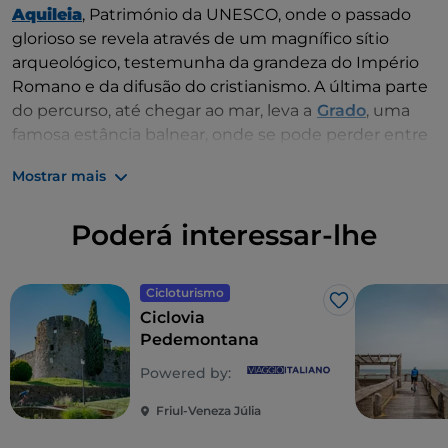
Aquileia
, Património da UNESCO, onde o passado
glorioso se revela através de um magnífico sítio
arqueológico, testemunha da grandeza do Império
Romano e da difusão do cristianismo. A última parte
do percurso, até chegar ao mar, leva a
Grado
, uma
famosa estância balnear, onde se pode perder entre
a arte bizantina e as paisagens marítimas.
Mostrar mais
Poderá interessar-lhe
Cicloturismo
Gosto
Ciclovia
Pedemontana
Powered by:
Friul-Veneza Júlia