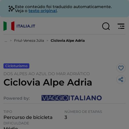
Este conteúdo foi traduzido automaticamente.
Veja o
texto original
.
...
Friul-Veneza Júlia
Ciclovia Alpe Adria
Cicloturismo
Gos
DOS ALPES AO AZUL DO MAR ADRIÁTICO
Ciclovia Alpe Adria
Powered by:
TIPO
NÚMERO DE ETAPAS
Percurso de bicicleta
3
DIFICULDADE
Médio