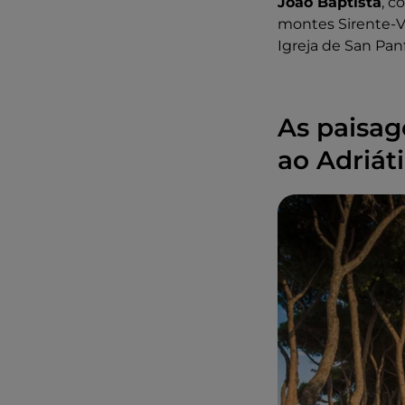
João Baptista
, c
montes Sirente-Ve
Igreja de San Pan
As paisag
ao Adriát