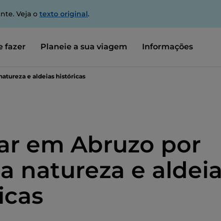
nte. Veja o
texto original
.
 fazer
Planeie a sua viagem
Informações
atureza e aldeias históricas
ar em Abruzo por
 a natureza e aldei
icas