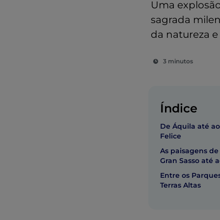
Uma explosão 
sagrada milena
da natureza e 
3 minutos
Índice
De Áquila até a
Felice
As paisagens de
Gran Sasso até a
Entre os Parques
Terras Altas