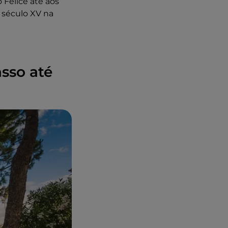
 Felice até aos
 século XV na
sso até