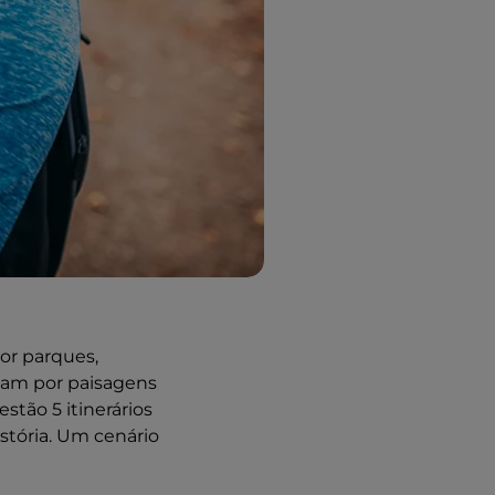
or parques,
eiam por paisagens
stão 5 itinerários
istória. Um cenário