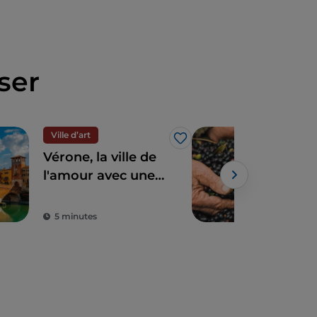
ser
Ville d’art
Gas
J’aime
Vérone, la ville de
Entr
l'amour avec une
coll
histoire de
d'ol
2 000 ans
du 
5 minutes
2 m
AO