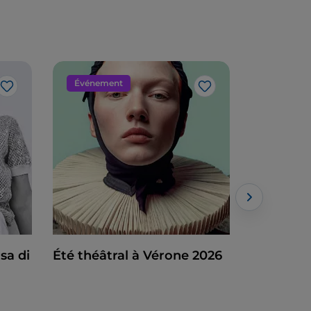
Événement
Musique
J’aime
J’aime
sa di
Été théâtral à Vérone 2026
Tramonto