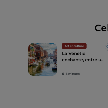
Ce
Art et culture
La Vénétie
enchante, entre un
immense
patrimoine
5 minutes
artistique et
historique et ses
villes élégantes