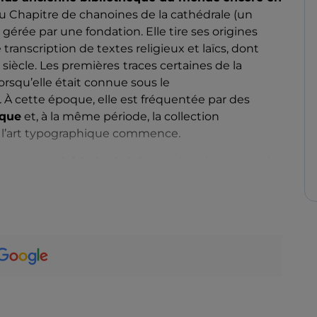
 du Chapitre de chanoines de la cathédrale (un
t gérée par une fondation. Elle tire ses origines
 transcription de textes religieux et laïcs, dont
siècle. Les premières
traces certaines de la
 lorsqu’elle était connue sous le
.
À cette époque, elle est fréquentée par des
rque
et, à la même période, la collection
e l’art typographique commence
.
he de la
cathédrale de Vérone
, dans le palazzo del
que l’on puisse dire, c’est que ce bâtiment
mblement de terre, à la peste, aux vols de
ombardements. Avec 16 siècles d’histoire derrière
us riches de la péninsule en termes de patrimoine
trésors sont conservés sur les étagères de la
ts célèbres : le
Codex Ursicinus
(le manuscrit
stitutes de Gaius
, datant du Ve siècle et témoins
rateriana
, copie du XVIIIe siècle d’une image de
ier de Liège. Parmi les curiosités, il convient de