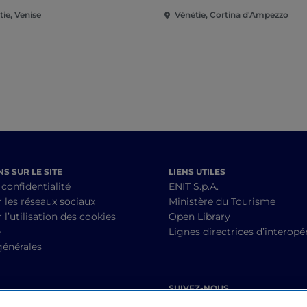
ie, Venise
Vénétie, Cortina d'Ampezzo
S SUR LE SITE
LIENS UTILES
 confidentialité
ENIT S.p.A.
r les réseaux sociaux
Ministère du Tourisme
 l’utilisation des cookies
Open Library
é
Lignes directrices d’interopér
générales
SUIVEZ-NOUS