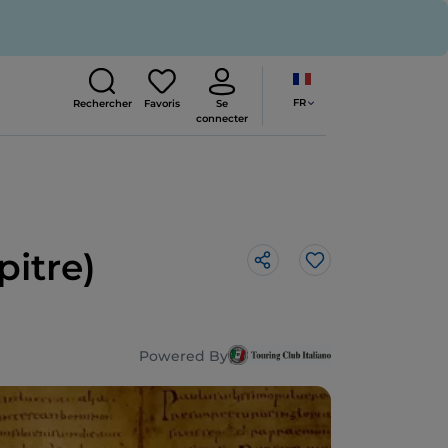
FR
Rechercher
Favoris
Se
connecter
pitre)
J’aime
Powered By