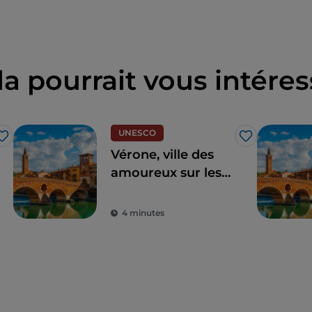
la pourrait vous intéres
UNESCO
J’aime
J’aime
Vérone, ville des
amoureux sur les
traces de Roméo et
Juliette
4 minutes