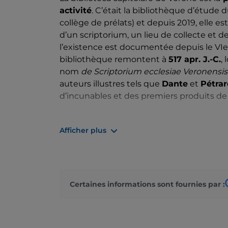
activité
. C’était la bibliothèque d’étude
collège de prélats) et depuis 2019, elle es
d’un scriptorium, un lieu de collecte et de
l’existence est documentée depuis le VIe 
bibliothèque remontent à
517 apr. J.-C.
,
nom
de Scriptorium ecclesiae Veronensis
auteurs illustres tels que
Dante
et
Pétra
d’incunables et des premiers produits d
La biblioteca capitolare est située à gauc
Canonicato (palais canonial), et le moins 
Afficher plus
est
indestructible
: il a survécu à un tre
Napoléon, à l’inondation de 1882 et aux b
elle, c’est l’une des bibliothèques les pl
littéraire et documentaire. De véritables 
Certaines informations sont fournies par :
bibliothèque, parmi lesquels des manuscri
d’Ursicin), lequel remonte à l’an 517 ; les
In
importants du droit romain ; l’
Iconografia 
Vérone datant de l’époque de l’évêque Rath