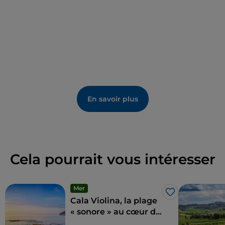
commémorative dédiée au peintre Michelangelo
Merisi, dit le
Caravage
, qui en 1610, pour échapper
aux problèmes judiciaires, s'est réfugié dans les
marais de cette zone et a contracté le paludisme.
En savoir plus
Cela pourrait vous intéresser
Mer
J’aime
Cala Violina, la plage
« sonore » au cœur de
la Maremme