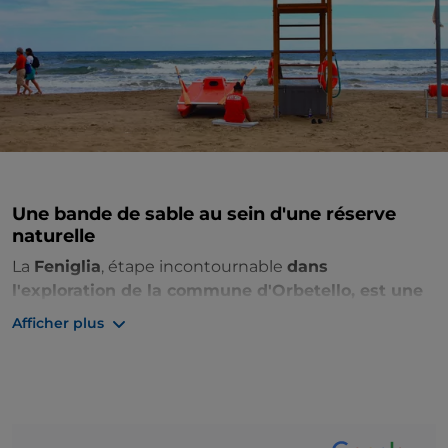
Une bande de sable au sein d'une réserve
naturelle
La
Feniglia
, étape incontournable
dans
l'exploration de la commune d'Orbetello, est une
merveilleuse bande de sable, appelée Tombolo
,
Afficher plus
qui relie à l'est la colline d'Ansedonia et à l'ouest le
Monte Argentario, en le reliant à la terre ferme.
Elle s'étend sur environ 6 kilomètres et se caractérise
par une étendue de sable blanc très fin avec un fond