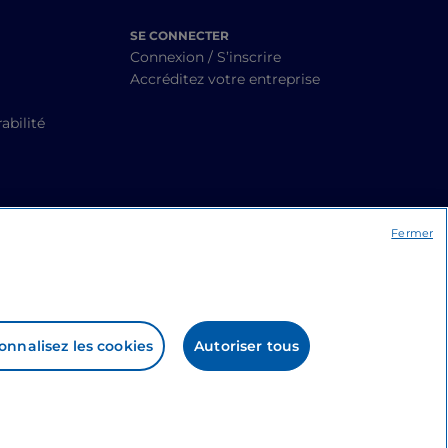
SE CONNECTER
Connexion / S’inscrire
Accréditez votre entreprise
abilité
Fermer
onnalisez les cookies
Autoriser tous