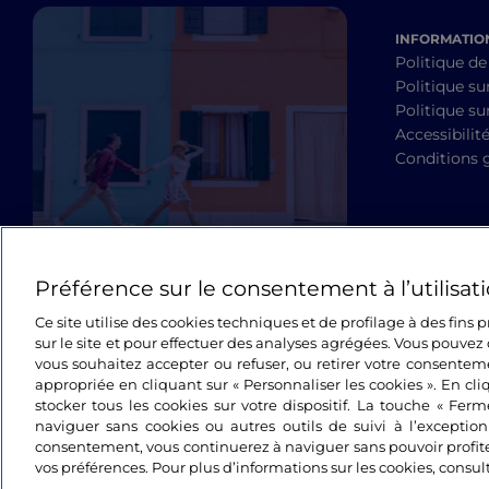
INFORMATION
Politique de
Politique su
Politique sur
Accessibilit
Conditions 
Préférence sur le consentement à l’utilisat
Ce site utilise des cookies techniques et de profilage à des fins
sur le site et pour effectuer des analyses agrégées. Vous pouvez 
vous souhaitez accepter ou refuser, ou retirer votre consente
appropriée en cliquant sur « Personnaliser les cookies ». En cli
stocker tous les cookies sur votre dispositif. La touche « Fer
naviguer sans cookies ou autres outils de suivi à l’exceptio
consentement, vous continuerez à naviguer sans pouvoir profit
vos préférences. Pour plus d’informations sur les cookies, consul