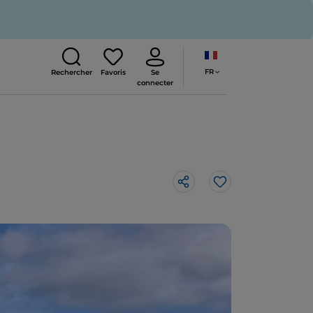
FR
Rechercher
Favoris
Se
connecter
J’aime