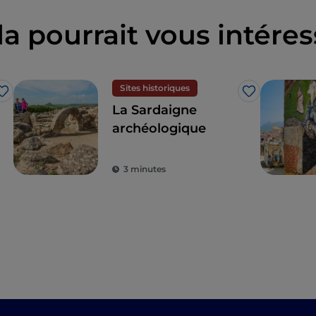
la pourrait vous intéres
Sites historiques
J’aime
J’aime
La Sardaigne
archéologique
3 minutes