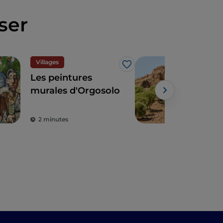
ser
Villages
Site
J’aime
Les peintures
Le 
murales d'Orgosolo
en S
déc
tom
2 minutes
3 m
dan