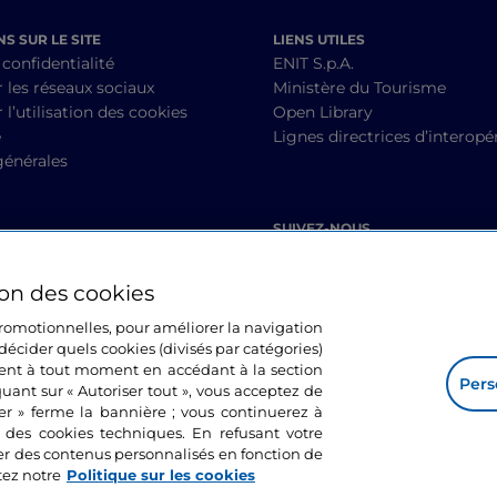
S SUR LE SITE
LIENS UTILES
 confidentialité
ENIT S.p.A.
r les réseaux sociaux
Ministère du Tourisme
 l’utilisation des cookies
Open Library
é
Lignes directrices d’interopér
générales
SUIVEZ-NOUS
ion des cookies
 promotionnelles, pour améliorer la navigation
décider quels cookies (divisés par catégories)
ment à tout moment en accédant à la section
Pers
quant sur « Autoriser tout », vous acceptez de
mer » ferme la bannière ; vous continuerez à
n des cookies techniques. En refusant votre
er des contenus personnalisés en fonction de
tez notre
Politique sur les cookies