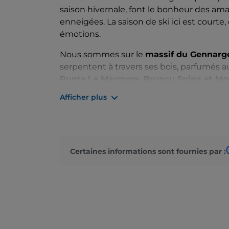
saison hivernale, font le bonheur des ama
enneigées. La saison de ski ici est courte,
émotions.
Nous sommes sur le
massif du Gennarg
serpentent à travers ses bois, parfumés a
Punta
La Marmora, Bruncu Spina et M
environnant, magique en toute saison.
Afficher plus
Pendant le parcours, arrêtez-vous pour exp
et
Ollolai
. Le premier est le village le p
niveau de la mer) et abrite les principales
vous pourrez déguster la
carapigna
, un g
Certaines informations sont fournies par :
sommet des montagnes. Offrez-vous un av
vous offrira le spectacle de la
s'istrumpa
, 
romaine.