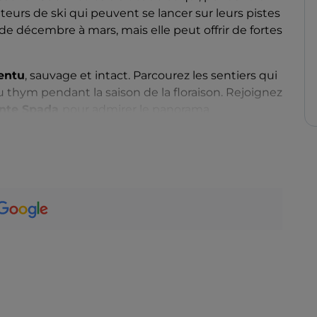
teurs de ski qui peuvent se lancer sur leurs pistes
 de décembre à mars, mais elle peut offrir de fortes
entu
, sauvage et intact. Parcourez les sentiers qui
u thym pendant la saison de la floraison. Rejoignez
onte Spada
pour admirer le panorama
lorer les villages, tels que
Fonni
,
Desulo
,
Tonara
lus élevé de la Sardaigne (1 000 mètres au-dessus du
 stations de ski de la Sardaigne. Dans le second,
ranité traditionnel à base de glace recueillie au
ant-goût du nougat de Tonara, tandis qu'Ollolai
une réinterprétation sarde de la lutte gréco-