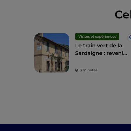
Ce
Visites et expériences
Le train vert de la
Sardaigne : revenir
au rythme
tranquille d'antan
3 minutes