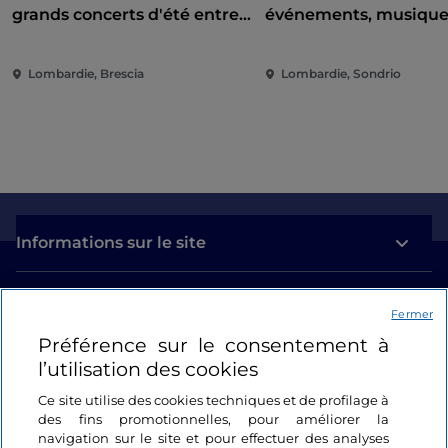
grands concerts d'été entre
événements, musique
Campo Marte et Piazza
cinéma et divertisse
Loggia
cœur de la ville
Lombardie, Brescia
Lombardie, Sondrio
Informations sur le site
Liens utiles
Fermer
Préférence sur le consentement à
Se connecter
l’utilisation des cookies
Suivez-nous
Ce site utilise des cookies techniques et de profilage à
des fins promotionnelles, pour améliorer la
navigation sur le site et pour effectuer des analyses