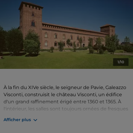
1/10
À la fin du XIVe siècle, le seigneur de Pavie, Galeazzo
Visconti, construisit le château Visconti, un édifice
d'un grand raffinement érigé entre 1360 et 1365. À
l'intérieur, les salles sont toujours ornées de fresques
raffinées datant de l'époque des Visconti et des
Afficher plus
Sforza. Bien que privé de son aile nord, qui reliait à
l'origine le parc à la Chartreuse, le château a