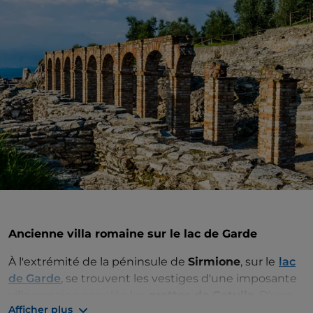
Ancienne villa romaine sur le lac de Garde
À l'extrémité de la péninsule de
Sirmione
, sur le
lac
de Garde
, se trouvent les vestiges d'une imposante
villa romaine appelée les
grottes de Catullo
. D'une
Afficher plus
superficie d'environ deux hectares, l'ancienne