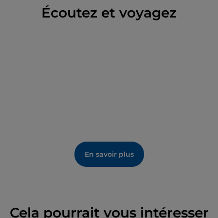
Écoutez et voyagez
principale.
Après la visite, explorez le centre historique de
Sirmione, perle incontestée du lac de Garde,
également célébrée par des personnages du calibre
de Stendhal, Lawrence et Goethe.
En savoir plus
Cela pourrait vous intéresser