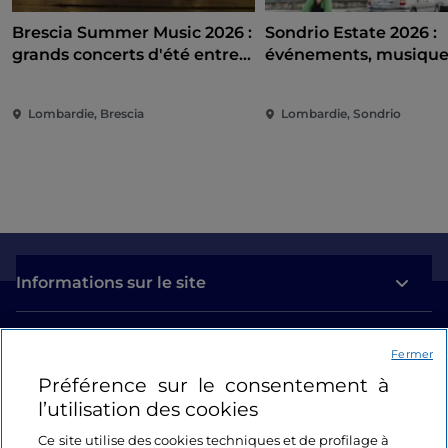
Brescia Summer Music 2026 :
Sondrio Estate 2026 :
grands concerts d'été entre
événements, musique
Campo Marte et Piazza
cinéma et divertisse
Loggia
cœur de la ville
Lombardie, Brescia
Lombardie, Sondrio
Informations sur le site
Liens utiles
Fermer
Préférence sur le consentement à
Se connecter
l’utilisation des cookies
Suivez-nous
Ce site utilise des cookies techniques et de profilage à