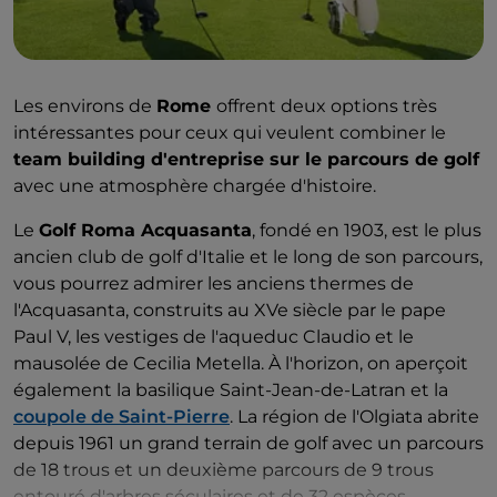
concepteurs John Morrison et John Harris qui l'ont
dessiné en 1964.
Les environs de
Rome
offrent deux options très
intéressantes pour ceux qui veulent combiner le
team building d'entreprise sur le parcours de golf
avec une atmosphère chargée d'histoire.
Le
Golf Roma Acquasanta
, fondé en 1903, est le plus
ancien club de golf d'Italie et le long de son parcours,
vous pourrez admirer les anciens thermes de
l'Acquasanta, construits au XVe siècle par le pape
Paul V, les vestiges de l'aqueduc Claudio et le
mausolée de Cecilia Metella. À l'horizon, on aperçoit
également la basilique Saint-Jean-de-Latran et la
coupole de Saint-Pierre
. La région de l'Olgiata abrite
depuis 1961 un grand terrain de golf avec un parcours
de 18 trous et un deuxième parcours de 9 trous
entouré d'arbres séculaires et de 32 espèces