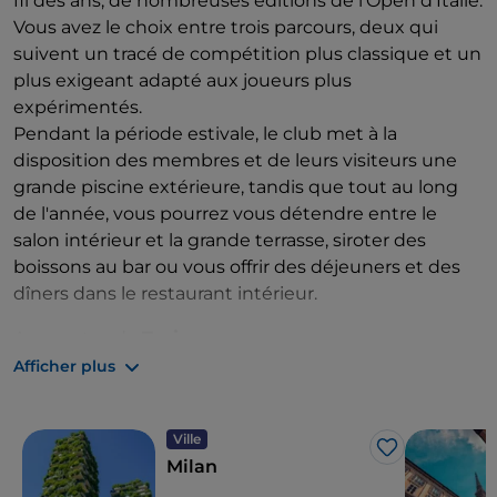
fil des ans, de nombreuses éditions de l'Open d'Italie.
Vous avez le choix entre trois parcours, deux qui
suivent un tracé de compétition plus classique et un
plus exigeant adapté aux joueurs plus
expérimentés.
Pendant la période estivale, le club met à la
disposition des membres et de leurs visiteurs une
grande piscine extérieure, tandis que tout au long
de l'année, vous pourrez vous détendre entre le
salon intérieur et la grande terrasse, siroter des
boissons au bar ou vous offrir des déjeuners et des
dîners dans le restaurant intérieur.
Aux portes de
Turin,
vous pourrez passer une
journée consacrée au
team building d'entreprise
Afficher plus
au
Royal Park I Roveri
.
Immergé dans le
magnifique cadre du parc naturel de la Mandria,
Ville
vous pourrez y jouer en choisissant entre deux
J’aime
Milan
terrains de golf avec des parcours de 18 trous. Il y a