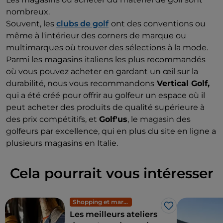
combinés au style moderne de la marque.
nombreux.
Le tissu durable en question est le
Carvico
Souvent, les
clubs de golf
ont des conventions ou
Revolutional,
entièrement fabriqué en Italie, qui se
même à l'intérieur des corners de marque ou
caractérise par une grande capacité de
multimarques où trouver des sélections à la mode.
thermorégulation et de respirabilité.
Parmi les magasins italiens les plus recommandés
où vous pouvez acheter en gardant un œil sur la
La marque s'est engagée à créer
durabilité, nous vous recommandons
Vertical Golf,
une
adhérence parfaite
au corps qui garantit une
qui a été créé pour offrir au golfeur un espace où il
réduction significative de la formation d'acide
peut acheter des produits de qualité supérieure à
lactique. L'élasticité des vêtements favorise la
des prix compétitifs, et
Golf'us
, le magasin des
mobilité du corps pendant le jeu, assurant une
golfeurs par excellence, qui en plus du site en ligne a
amélioration des performances.
plusieurs magasins en Italie.
L'une des marques italiennes de vêtements qui
s'engage le plus dans la création de vêtements éco-
Cela pourrait vous intéresser
durables adaptés au parcours de golf est
Berig
. Leurs
modèles sont étudiés et testés avec les joueurs pour
Shopping et marchés
répondre aux goûts et aux besoins des plus
J’aime
Les meilleurs ateliers
exigeants. La marque toscane allie style italien,