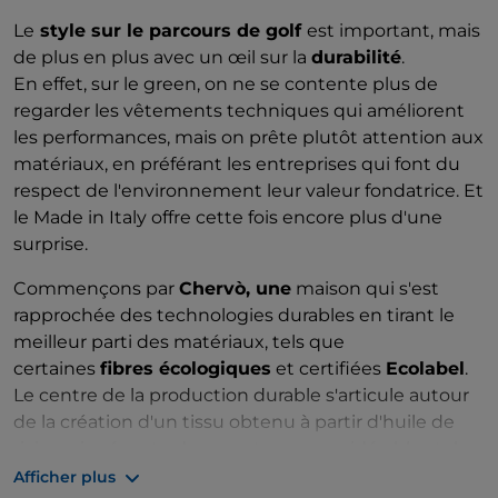
Le
style sur le parcours de golf
est important, mais
de plus en plus avec un œil sur la
durabilité
.
En effet, sur le green, on ne se contente plus de
regarder les vêtements techniques qui améliorent
les performances, mais on prête plutôt attention aux
matériaux, en préférant les entreprises qui font du
respect de l'environnement leur valeur fondatrice. Et
le Made in Italy offre cette fois encore plus d'une
surprise.
Commençons par
Chervò, une
maison qui s'est
rapprochée des technologies durables en tirant le
meilleur parti des matériaux, tels que
certaines
fibres écologiques
et certifiées
Ecolabel
.
Le centre de la production durable s'articule autour
de la création d'un tissu obtenu à partir d'huile de
ricin qui présente des avantages considérables tels
qu'une
meilleure absorption et évaporation de
Afficher plus