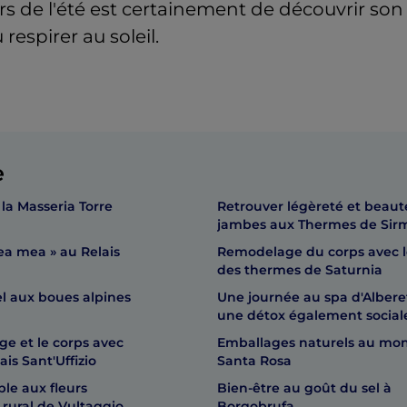
irs de l'été est certainement de découvrir son
 respirer au soleil.
e
 la Masseria Torre
Retrouver légèreté et beaut
jambes aux Thermes de Sir
ea mea » au Relais
Remodelage du corps avec l
des thermes de Saturnia
l aux boues alpines
Une journée au spa d'Albere
une détox également social
age et le corps avec
Emballages naturels au mo
ais Sant'Uffizio
Santa Rosa
le aux fleurs
Bien-être au goût du sel à
 rural de Vultaggio
Borgobrufa