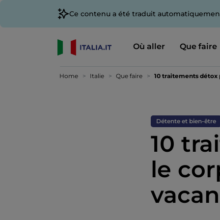
Ce contenu a été traduit automatiquement
Où aller
Que faire
Home
Italie
Que faire
10 traitements détox 
Détente et bien-être
10 tr
le cor
vacan