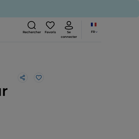
FR
Rechercher
Favoris
Se
connecter
J’aime
ur