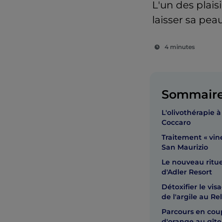
L'un des plais
laisser sa peau
4 minutes
Sommair
L'olivothérapie à
Coccaro
Traitement « vin
San Maurizio
Le nouveau ritue
d'Adler Resort
Détoxifier le vis
de l'argile au Rel
Parcours en coup
d'orange au gîte