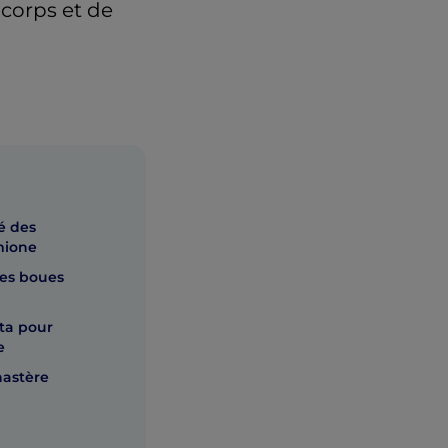
 corps et de
é des
mione
es boues
ta pour
e
nastère