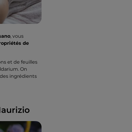
asano
, vous
ropriétés de
s et de feuilles
caldarium. On
 des ingrédients
aurizio