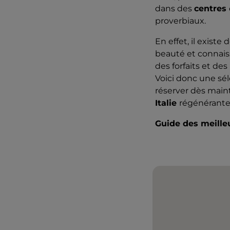
dans des
centres
proverbiaux.
En effet, il exist
beauté et connaiss
des forfaits et de
Voici donc une sé
réserver dès maint
Italie
régénérant
Guide des meille