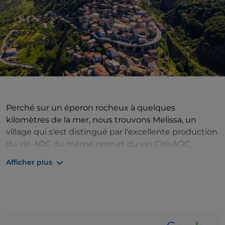
Perché sur un éperon rocheux à quelques
kilomètres de la mer, nous trouvons Melissa, un
village qui s'est distingué par l'excellente production
du vin AOC du même nom et du vin Cirò AOC,
fabriqué avec des raisins cultivés près de la
Afficher plus
municipalité de Cirò : cette particularité lui a valu
l'adhésion au circuit des villes du vin. Le passé
médiéval est raconté dans l'enceinte massive et
dans les vestiges de l'ancien château, mais un
bâtiment historiquement très important est