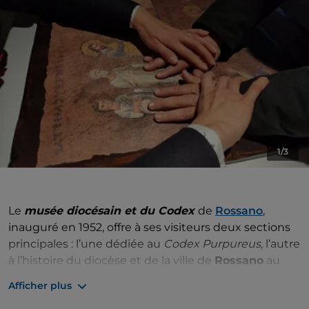
1/3
Le
musée diocésain et du Codex
de
Rossano
,
inauguré en 1952, offre à ses visiteurs deux sections
principales : l’une dédiée au
Codex Purpureus
, l’autre
à l’histoire du diocèse et de la ville de
Rossano
au
cours des siècles, à travers l’exposition d’œuvres de
Afficher plus
différentes époques et typologies, divisées en zones