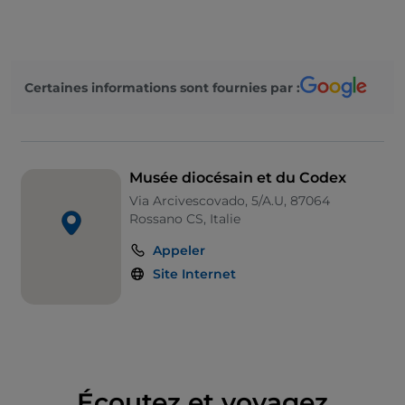
chronologiques et thématiques. Les deux parcours
sont enrichis par la présence de supports
multimédias pour approfondir la connaissance du
Codex
et des œuvres d’art présentes dans le musée.
Certaines informations sont fournies par :
Le
Codex Purpureus Rossanensis
, un évangéliaire
grec enluminé datant du VIe siècle, qui rassemble,
sur 188 feuilles de très fin parchemin pourpre, les
évangiles de Matthieu et de Marc et est enrichi de
Musée diocésain et du Codex
15 splendides miniatures, est une perle inestimable
Via Arcivescovado, 5/A.U, 87064
conservée dans le musée. Le 9 octobre 2015, le
Rossano CS, Italie
Codex
a été reconnu
patrimoine mondial de
Appeler
l’UNESCO
, dans la catégorie
«
Mémoire du monde
»
.
Site Internet
Le précieux code est accessible à tous grâce à la
tablette tactile innovante qui permet également
aux aveugles et aux malvoyants de profiter de la
beauté de l’objet. Seul musée en Italie à disposer de
ce précieux service, le
musée diocésain et du
Codex
offre à ses visiteurs une expérience
Écoutez et voyagez