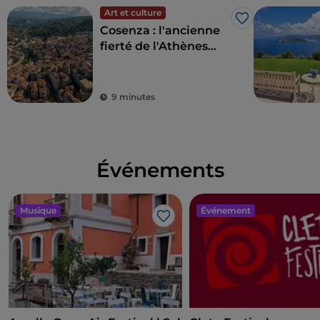
des codes musicaux.
Art et culture
J’aime
Cosenza : l'ancienne
fierté de l'Athènes
d'Italie
9 minutes
Événements
Musique
Événement
J’aime