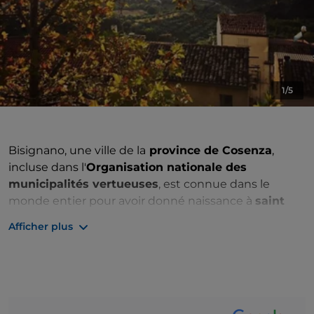
1/5
Bisignano, une ville de la
province de Cosenza
,
incluse dans l'
Organisation nationale des
municipalités vertueuses
, est connue dans le
monde entier pour avoir donné naissance à
saint
Humble
.
Afficher plus
Les origines de Bisignano, entourées de légendes,
sont très anciennes comme en témoignent les
nombreuses découvertes archéologiques faites sur
son territoire. En 205 av. J.-C., pendant les guerres
puniques, Bisignano était l'alliée de Carthage.