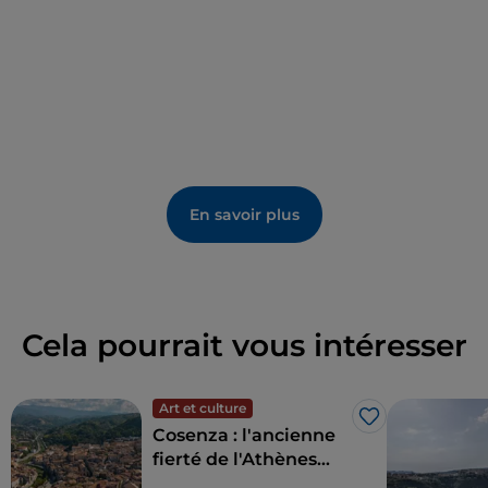
dernière semaine de juin permet de s'immerger
dans une époque ancienne où les
boutiques de
luthiers
servent de toile de fond au célèbre
Palio
del Principe
, un événement culturel qui
commémore la venue de Charles de Habsbourg à
Bisignano en tant qu'invité du prince Sanseverino, et
qui permet de profiter des odeurs qui imprègnent
toute la ville depuis les vallées couvertes de vignes,
En savoir plus
de mûriers et d'oliviers.
Cela pourrait vous intéresser
Art et culture
J’aime
Cosenza : l'ancienne
fierté de l'Athènes
d'Italie