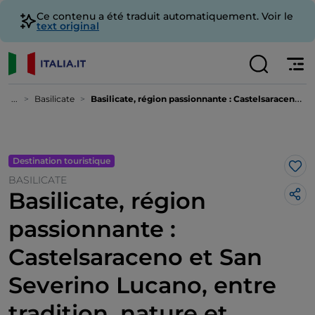
Ce contenu a été traduit automatiquement. Voir le
text original
...
Basilicate
Basilicate, région passionnante : Castelsaraceno et San Severino Lucano, entre tradition, nature et adrénaline pure
Destination touristique
J’a
BASILICATE
Basilicate, région
passionnante :
Castelsaraceno et San
Severino Lucano, entre
tradition, nature et