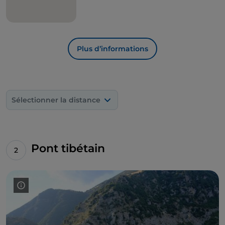
au refuge Conserva. Les alpinistes, en revanche,
peuvent grimper sur les falaises au bord du
bois de
Favino
,
parmi lesquelles il est également agréable
de marcher.
Plus d’informations
Lorsque vous n'êtes pas à l'extérieur, le village vous
propose de visiter le
Musée de l'élevage des
moutons
qui raconte le savoir de générations de
bergers grâce à l'exposition d'objets traditionnels
Sélectionner la distance
dont un
skavurateddu
(moule à ricotta), des
interviews vidéo et une salle multisensorielle.
Avec environ 25 km de route, vous pouvez rejoindre
Latronico
, célèbre pour ses eaux thermales et ses
Pont tibétain
carrières d'albâtre appelé le « marbre de Latronico »,
sur les pentes du mont Alpi d'où partent les sentiers.