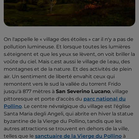
On l'appelle le « village des étoiles » car il n'y a pas de
pollution lumineuse. Et lorsque toutes les lumières
s.éteignent et que les yeux se lèvent, on voit briller la
voûte du ciel. Mais c.est aussi le village de l.eau, des
montagnes et de la nature. Et des activités de plein
air. Un sentiment de liberté envahit ceux qui
remontent vers le sud la vallée du torrent Frido
jusqu'à 877 mètres à
San Severino Lucano
, village
pittoresque et porte d'accès du
parc national du
Pollino
. Le centre névralgique du village est l'église
Santa Maria degli Angeli, qui abrite en hiver la statue
byzantine de la Vierge du Pollino, tandis que les
autres attractions se trouvent en dehors de la ville,
telles que le
sanctuaire de la Vierge du Pollino
à