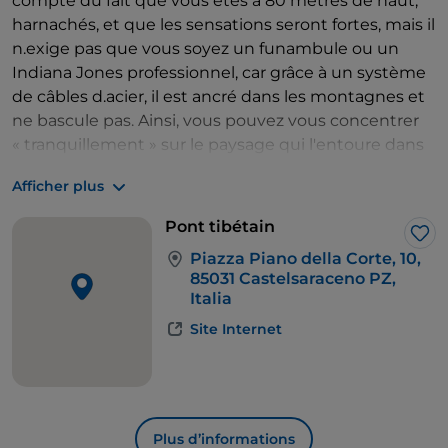
compte du fait que vous êtes à 80 mètres de haut,
harnachés, et que les sensations seront fortes, mais il
n.exige pas que vous soyez un funambule ou un
Indiana Jones professionnel, car grâce à un système
de câbles d.acier, il est ancré dans les montagnes et
ne bascule pas. Ainsi, vous pouvez vous concentrer
« tranquillement » sur le paysage qui l'entoure dans
toutes les directions : l'immensité du vert, les prairies,
Afficher plus
les calanques et le ruisseau qui coule en dessous, au
fond du canyon. Et une fois que vous arrivez de
Pont tibétain
l'autre côté, pour revenir, vous prenez un sentier qui
J’a
Piazza Piano della Corte, 10,
remonte la gorge.
85031 Castelsaraceno PZ,
Italia
Site Internet
Plus d’informations