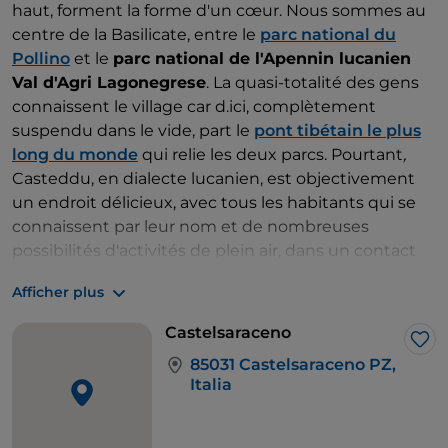
haut, forment la forme d'un cœur. Nous sommes au
centre de la Basilicate, entre le
parc national du
Pollino
et le
parc national de l'Apennin lucanien
Val d'Agri Lagonegrese
. La quasi-totalité des gens
connaissent le village car d.ici, complètement
suspendu dans le vide, part le
pont tibétain le plus
long du monde
qui relie les deux parcs. Pourtant
,
Casteddu, en dialecte lucanien, est objectivement
un endroit délicieux, avec tous les habitants qui se
connaissent par leur nom et de nombreuses
possibilités d'activités de plein air, dans un contact
idyllique avec la nature. Trekking, escalade, VTT,
Afficher plus
promenades, rafting le long des rivières du Pollino : à
Castelsaraceno et dans ses environs immédiats, on
Castelsaraceno
ne s.ennuie jamais, qu'on soit adulte ou enfant. Ce
J’a
85031 Castelsaraceno PZ,
n'est pas un hasard si c'est une étape du
Sentier
Italia
Italia CAI
: la SI T04 qui, en 15 km, mène de
Castelsaraceno à Latronico en passant par les
hêtraies et les pâturages, et l'étape SI T05 qui mène