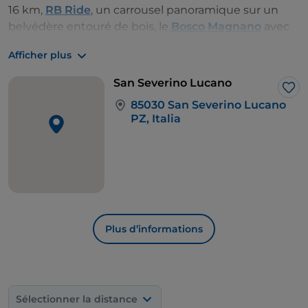
16 km,
RB Ride
, un carrousel panoramique sur un
belvédère entouré de bois, le
Bosco Magnano
avec
1 000 hectares d'arbres sillonnés par des ruisseaux
Afficher plus
dans une atmosphère d'elfes et de nymphes païens,
et enfin le
parc d'aventure du Pollino
.
San Severino Lucano
J’a
85030 San Severino Lucano
PZ, Italia
Plus d’informations
Sélectionner la distance