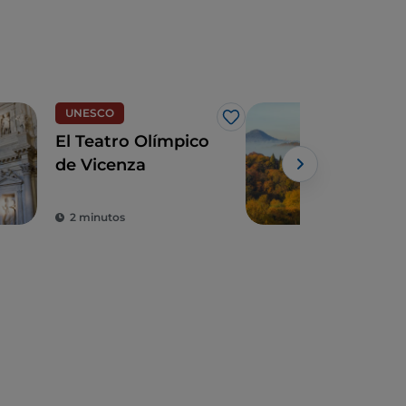
UNESCO
Bien
Me gusta
El Teatro Olímpico
Fin
de Vicenza
bie
Ter
Powe
2 minutos
3 m