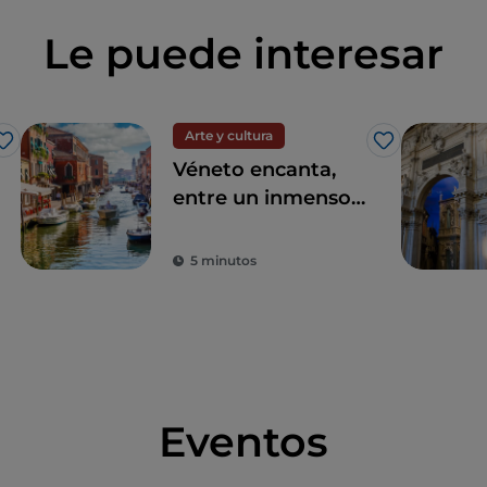
Le puede interesar
Arte y cultura
Me gusta
Me gusta
Véneto encanta,
entre un inmenso
patrimonio
artístico e histórico
5 minutos
y sus elegantes
ciudades
Eventos