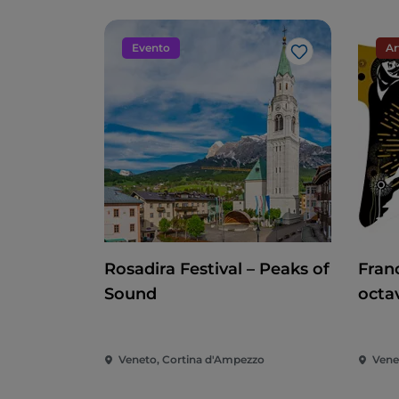
Evento
Ar
Me gusta
Rosadira Festival – Peaks of
Franc
Sound
octa
muer
en e
Veneto, Cortina d'Ampezzo
Venet
su m