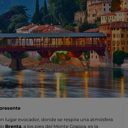
 presente
un lugar evocador, donde se respira una atmósfera
río
Brenta
, a los pies del Monte Grappa, es la