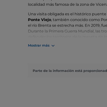
localidad más famosa de la zona de Vicenza
Una visita obligada es el histórico puente
Ponte Viejo
, también conocido como Pont
el río Brenta se estrecha más. En 2019, f
Durante la Primera Guerra Mundial, las tr
defender los territorios de la meseta de lo
la ciudad y a las montañas, se puede visi
Mostrar más
deseado e inaugurado por la A.N.A. en 19
Otros puntos de interés son la Piazza Libe
Garibaldi. Es imposible terminar la visita 
bebida espirituosa, reserva una visita co
Parte de la información está proporcionad
Grapperia Nardini
, la más antigua de Ita
siglo XVIII.