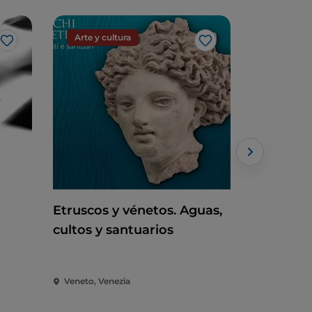
Arte y cultura
Arte y cu
Me gusta
Me gusta
Etruscos y vénetos. Aguas,
Peggy G
cultos y santuarios
Londres. 
una colec
Veneto, Venezia
Veneto, Ven