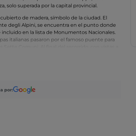
, solo superada por la capital provincial.
 cubierto de madera, símbolo de la ciudad. El
e degli Alpini, se encuentra en el punto donde
ue incluido en la lista de Monumentos Nacionales.
opas italianas pasaron por el famoso puente para
s Sette Comuni. Al final del recorrido, con vistas a
tar el pequeño
Museo del Ponte degli Alpini
,
50.
rtà, que alberga la Loggia del Comune, y la Piazza
sin mencionar la
grappa
. Si eres un amante de la
n degustación en el
Museo Poli Grappa
o en la
a por:
lia, donde aún se respira el ambiente de finales del