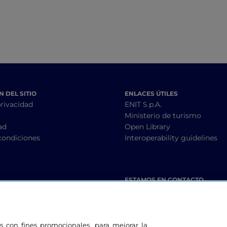
 DEL SITIO
ENLACES ÚTILES
privacidad
ENIT S.p.A.
Ministerio de turismo
ad
Open Library
condiciones
Interoperability guidelines
ESTAMOS EN CONTACTO
les con fines promocionales, para mejorar la