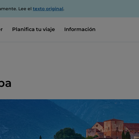
amente. Lee el
texto original
.
r
Planifica tu viaje
Información
pa