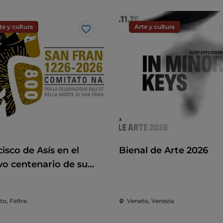
te y cultura
Arte y cultura
Me gusta
isco de Asís en el
Bienal de Arte 2026
vo centenario de su
te Francisco de Asís
l octavo centenario de
o, Feltre
Veneto, Venezia
uerte