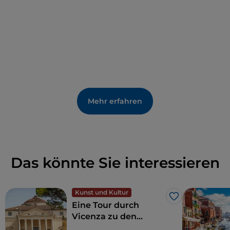
der
Grapperia Nardini
, der ältesten in Italien, wo
man noch immer die Atmosphäre des späten
18. Jahrhunderts spüren kann.
Mehr erfahren
Das könnte Sie interessieren
Kunst und Kultur
Like
Eine Tour durch
Vicenza zu den
Palladianischen Villen