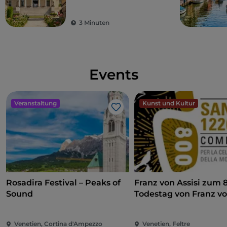
und anderen
versteckten Orten
3 Minuten
Events
Veranstaltung
Kunst und Kultur
Like
Rosadira Festival – Peaks of
Franz von Assisi zum 
Sound
Todestag von Franz v
Assisi
Venetien, Cortina d'Ampezzo
Venetien, Feltre