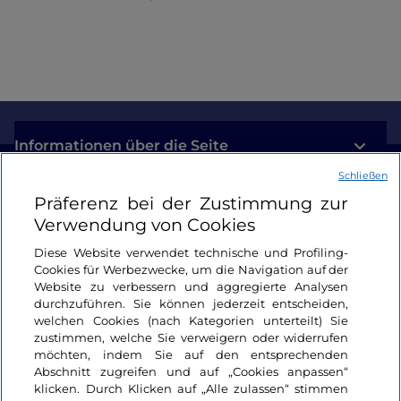
Informationen über die Seite
Schließen
Nützliche Links
Präferenz bei der Zustimmung zur
Verwendung von Cookies
Login
Diese Website verwendet technische und Profiling-
Cookies für Werbezwecke, um die Navigation auf der
Bleiben wir in Kontakt
Website zu verbessern und aggregierte Analysen
durchzuführen. Sie können jederzeit entscheiden,
welchen Cookies (nach Kategorien unterteilt) Sie
zustimmen, welche Sie verweigern oder widerrufen
möchten, indem Sie auf den entsprechenden
Abschnitt zugreifen und auf „Cookies anpassen“
klicken. Durch Klicken auf „Alle zulassen“ stimmen