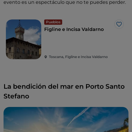
evento es un espectáculo que no te puedes perder.
Pueblos
Me g
Figline e Incisa Valdarno
Toscana, Figline e Incisa Valdarno
La bendición del mar en Porto Santo
Stefano