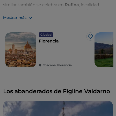
similar también se celebra en
Rufina
, localidad
cercana a Florencia, pero en la medianoche del
Sábado Santo.
Mostrar más
Ciudad
Me gusta
Florencia
Toscana, Florencia
Los abanderados de Figline Valdarno