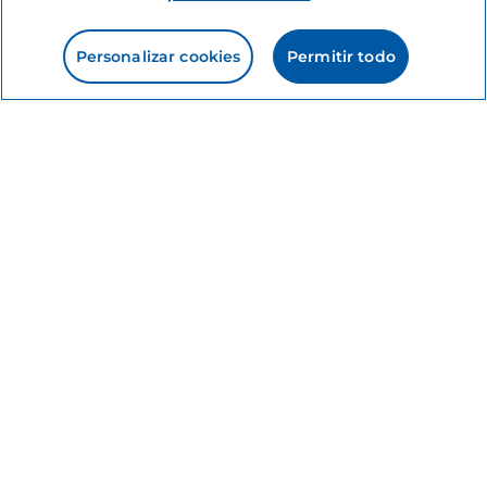
Me gusta
El Carnaval histórico
de Bibbiena, donde la
Personalizar cookies
Permitir todo
paz y el amor apagan
una disputa medieval
3 minutos
Información del sitio
Enlaces útiles
Acceso