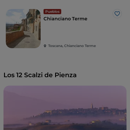
Pueblos
Me g
Chianciano Terme
Toscana, Chianciano Terme
Los 12 Scalzi de Pienza