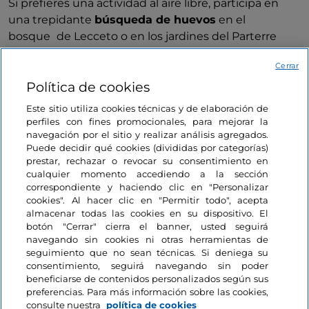
Si prefieres una actividad al aire libre, participa en
una trepidante
búsqueda de huevos
en el
bosque
de Lecceto o en los jardines del Parterre
de
Cortona
: la diversión, para grandes y pequeños,
Cerrar
está asegurada.
Política de cookies
Este sitio utiliza cookies técnicas y de elaboración de
Museos y monumentos
perfiles con fines promocionales, para mejorar la
Me gusta
El Museo de los Uffizi
navegación por el sitio y realizar análisis agregados.
Puede decidir qué cookies (divididas por categorías)
prestar, rechazar o revocar su consentimiento en
cualquier momento accediendo a la sección
correspondiente y haciendo clic en "Personalizar
Toscana, Florencia
cookies". Al hacer clic en "Permitir todo", acepta
almacenar todas las cookies en su dispositivo. El
botón "Cerrar" cierra el banner, usted seguirá
navegando sin cookies ni otras herramientas de
seguimiento que no sean técnicas. Si deniega su
Le puede interesar
consentimiento, seguirá navegando sin poder
beneficiarse de contenidos personalizados según sus
preferencias. Para más información sobre las cookies,
consulte nuestra
política de cookies
Arte y cultura