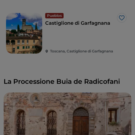
Pueblos
Me g
Castiglione di Garfagnana
Toscana, Castiglione di Garfagnana
La Processione Buia de Radicofani