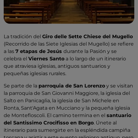
La tradición del
Giro delle Sette Chiese del Mugello
(Recorrido de las Siete Iglesias del Mugello) se refiere
a las
7 etapas de Jesús
durante la Pasión y se
celebra el
Viernes Santo
a lo largo de un itinerario
que atraviesa iglesias, antiguos santuarios y
pequeñas iglesias rurales.
Se parte de la
parroquia de San Lorenzo
y se visitan
la parroquia de San Giovanni Maggiore, la iglesia del
Salto en Panicaglia, la iglesia de San Michele en
Ronta, Sant'Agata en Mucciano y la pequeña iglesia
de Montefloscoli. El camino termina en el
santuario
del Santissimo Crocifisso en Borgo
. Únete al
itinerario para sumergirte en la espléndida campiña
toscana y asistir a este evento religioso antiguo, pero