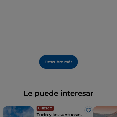
vacaciones. Adquirido en 1980 por el Estado italiano,
el castillo se asoma al gran Parque Real, abierto en
determinados periodos. En el siglo XVII, al norte del
palacio se encontraba el armonioso jardín de Le
Nôtre, mientras que en el siglo XVIII, Josefina de
Lorena hizo transformar parte del parque en un
jardín «a la inglesa». En el siglo XIX, paralelamente a
las obras de la residencia, el parque fue ampliado y
transformado por Xavier Kurten, con senderos
sinuosos, un lago con una pequeña isla, puentes,
Descubre más
ruinas, una gruta, edificios pintorescos y
perspectivas siempre diferentes. En la posguerra,
debido a la falta de mantenimiento, el parque se
encontró en un estado de abandono. Hoy, tras su
restauración, se presenta a los visitantes con el
Le puede interesar
mismo aspecto que Kurten le dio en el siglo XIX, con
una gran variedad de especies verdes y especies
animales protegidas, y acogiendo actividades y
UNESCO
Me gusta
eventos culturales.
Turín y las suntuosas