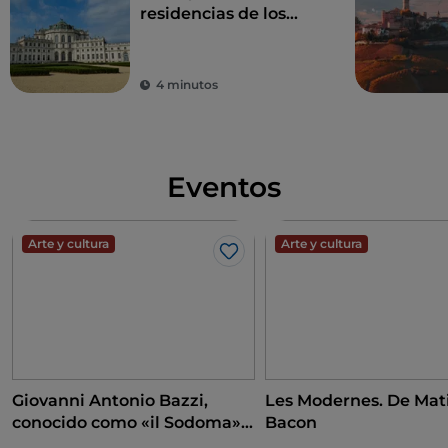
residencias de los
Saboya
4 minutos
Eventos
Arte y cultura
Arte y cultura
Me gusta
Giovanni Antonio Bazzi,
Les Modernes. De Mati
conocido como «il Sodoma».
Bacon
A la conquista del