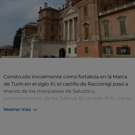
1/9
Construido inicialmente como fortaleza en la Marca
de Turín en el siglo XI, el castillo de Racconigi pasó a
manos de los marqueses de Saluzzo y,
posteriormente, de los Saboya. En el siglo XVII, con la
conversión del castillo en residencia real, André Le
Mostrar más
Nôtre diseñó el jardín y Guarino Guarini llevó a cabo
una renovación completa del edificio, que no llegó a
finalizarse. A partir de 1755, por voluntad del Príncipe
Luis de Saboya-Carignano, el arquitecto