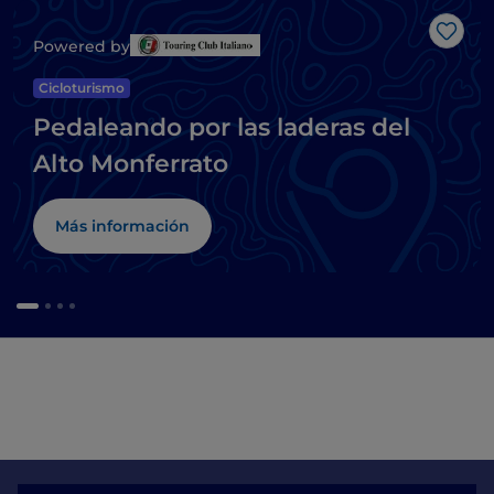
Me g
Powered by
Cicloturismo
Pedaleando por las laderas del
Alto Monferrato
Más información