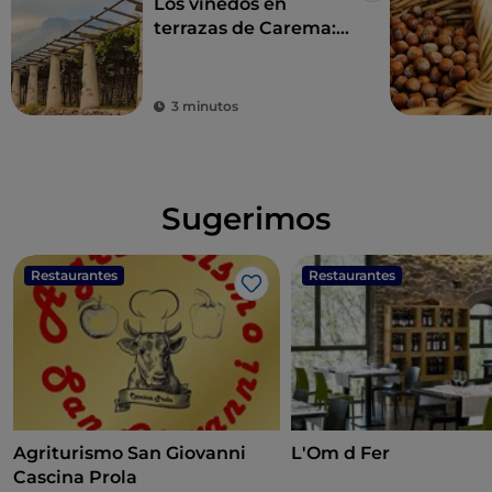
Los viñedos en
terrazas de Carema:
un paisaje único y un
vino imperdible
3 minutos
Sugerimos
Restaurantes
Restaurantes
Me gusta
Agriturismo San Giovanni
L'Om d Fer
Cascina Prola