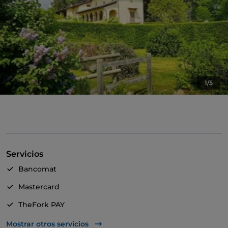
1/5
Servicios
Bancomat
Mastercard
TheFork PAY
UnionPay via TheFork PAY
Mostrar otros servicios