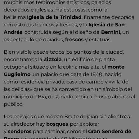
muchísimos testimonios artísticos, palacios
decorados e iglesias majestuosas, como la
bellísima
Iglesia de la Trinidad
, finamente decorada
con estucos blancos y frescos, y la
Iglesia de San
Andrés
, construida según el diseño de
Bernini
, un
espectáculo de dorados,
frescos
y estatuas.
Bien visible desde todos los puntos de la ciudad,
encontramos la
Zizzola
, un edificio de planta
octogonal situado en la colina más alta, el
monte
Guglielmo
, un palacio que data de 1840, nacido
como residencia privada, casa de campo y «villa de
las delicias» que se ha convertido en un símbolo del
municipio de Bra, destinado ahora a museo abierto al
público.
Los paisajes que rodean Bra te dejarán sin aliento: a
su alrededor hay
bosques
por explorar
y
senderos
para caminar, como el
Gran Sendero de
Roero
, un recorrido de 40 kilómetros para