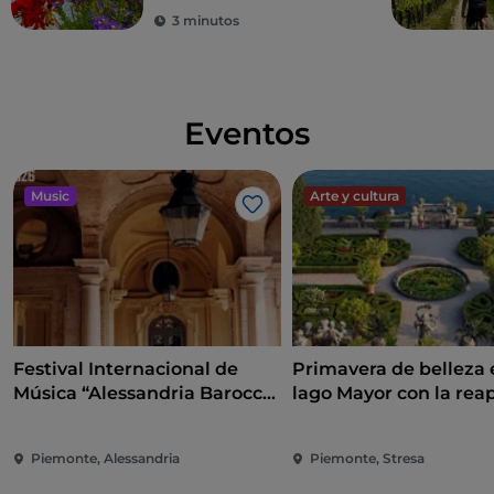
Montana
3 minutos
Eventos
Music
Arte y cultura
Me gusta
Festival Internacional de
Primavera de belleza 
Música “Alessandria Barocca
lago Mayor con la rea
e non solo..."
de las islas Borromeas 
Taranto
Piemonte, Alessandria
Piemonte, Stresa