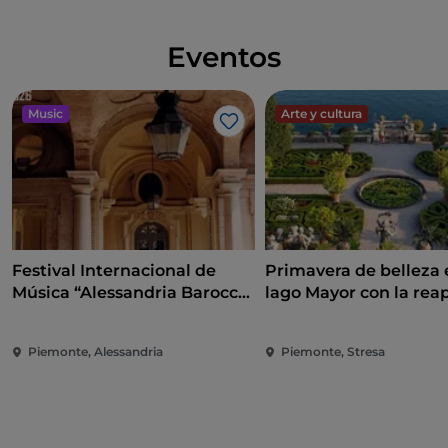
Eventos
Music
Arte y cultura
Me gusta
Festival Internacional de
Primavera de belleza 
Música “Alessandria Barocca
lago Mayor con la rea
e non solo..."
de las islas Borromeas 
Taranto
Piemonte, Alessandria
Piemonte, Stresa