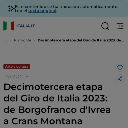
Este contenido se ha traducido automáticamente.
Lee el
texto original
.
...
Piamonte
Decimotercera etapa del Giro de Italia 2023: de Borgofranco d'Ivrea a Crans Montana
Arte y cultura
Me 
PIAMONTE
Decimotercera etapa
del Giro de Italia 2023:
de Borgofranco d'Ivrea
a Crans Montana