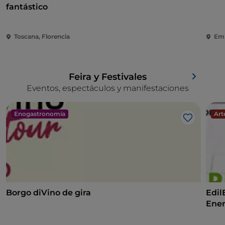
fantástico
Toscana, Florencia
Emi
Feira y Festivales
Eventos, espectáculos y manifestaciones
Enogastronomía
Art
Me gusta
Borgo diVino de gira
Edil
Ener