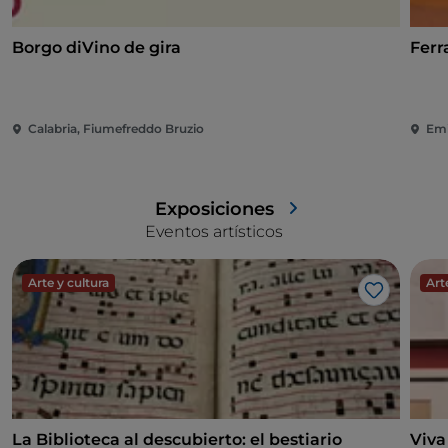
Borgo diVino de gira
Ferr
Calabria, Fiumefreddo Bruzio
Emi
Exposiciones
Eventos artísticos
Arte y cultura
Art
Me gusta
La Biblioteca al descubierto: el bestiario
Viva