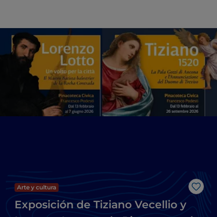
Arte y cultura
Me g
Exposición de Tiziano Vecellio y