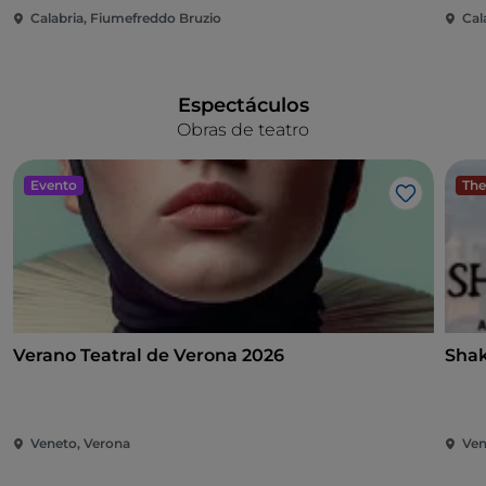
Calabria, Fiumefreddo Bruzio
Cal
Espectáculos
Obras de teatro
Evento
The
Me gusta
Verano Teatral de Verona 2026
Shak
Veneto, Verona
Ven