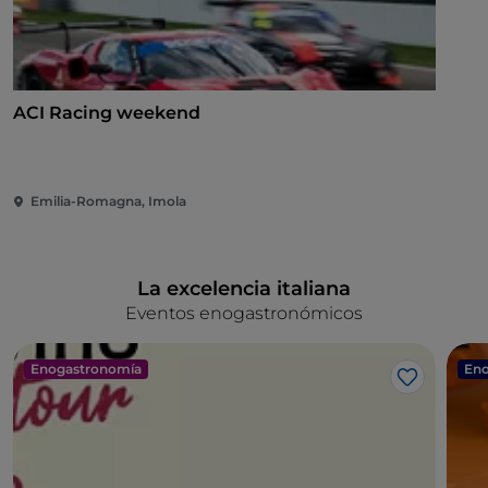
ACI Racing weekend
Emilia-Romagna, Imola
La excelencia italiana
Eventos enogastronómicos
Enogastronomía
Eno
Me gusta