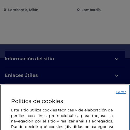
política y compromiso
Lombardía, Milán
Lombardia
internacional
Información del sitio
Enlaces útiles
Acceso
Cerrar
Política de cookies
Estamos en contacto
Este sitio utiliza cookies técnicas y de elaboración de
perfiles con fines promocionales, para mejorar la
navegación por el sitio y realizar análisis agregados.
Puede decidir qué cookies (divididas por categorías)