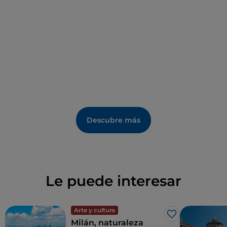
visita al
Museo Cívico de Historia Natural
y al
Planetario Ulrico Hoepli
, ambos situados en el
perímetro del parque.
Descubre más
Le puede interesar
Arte y cultura
Me gusta
Milán, naturaleza