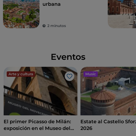
urbana
2 minutos
Eventos
Arte y cultura
Music
Me gusta
El primer Picasso de Milán:
Estate al Castello Sfo
exposición en el Museo del
2026
Novecento entre arte,