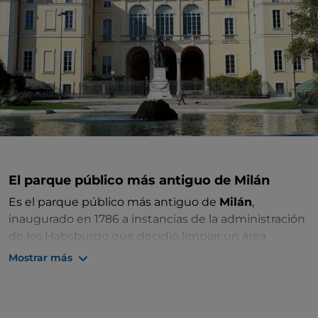
El parque público más antiguo de Milán
Es el parque público más antiguo de
Milán
,
inaugurado en 1786 a instancias de la administración
de los Habsburgo que decidió limpiar un área
deprimida de
Porta Venezia
confiando el diseño al
Mostrar más
arquitecto Giuseppe Piermarini. El diseño, en el estilo
del “jardín a la francesa” y anticipándose a la ráfaga de
renovación urbanística que en poco tiempo habría