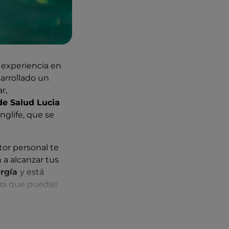
 experiencia en
sarrollado un
r,
 de Salud Lucia
nglife, que se
tor personal te
 a alcanzar tus
rgía
y está
para que puedas
mantiene un estilo
lo, una estancia