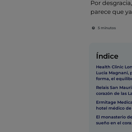
Por desgracia
parece que ya 
5 minutos
Índice
Health Clinic Lo
Lucia Magnani, p
forma, el equilib
Relais San Mauriz
corazón de las 
Ermitage Medical
hotel médico de 
El monasterio d
sueño en el cor