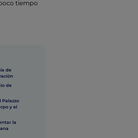
 poco tiempo
ía de
ración
gio de
l Palazzo
erpo y el
ntar la
tana