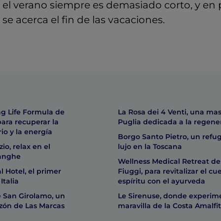
, el verano siempre es demasiado corto, y en
se acerca el fin de las vacaciones.
ng Life Formula de
La Rosa dei 4 Venti, una mas
ara recuperar la
Puglia dedicada a la regene
rio y la energía
Borgo Santo Pietro, un refu
io, relax en el
lujo en la Toscana
Langhe
Wellness Medical Retreat de
 Hotel, el primer
Fiuggi, para revitalizar el cu
Italia
espíritu con el ayurveda
e San Girolamo, un
Le Sirenuse, donde experime
azón de Las Marcas
maravilla de la Costa Amalfi