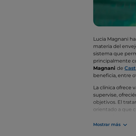
Lucia Magnani ha 
materia del envej
sistema que permi
principalmente co
Magnani
de
Cast
beneficia, entre o
La clínica ofrece
supervise, ofreci
objetivos. El tra
orientado a que c
mejorar lo que ne
de vida sedentari
Mostrar más
que incluye el c