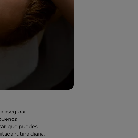
a asegurar
 buenos
tar
que puedes
tada rutina diaria.