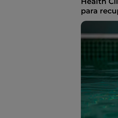
Health Cl
para recup