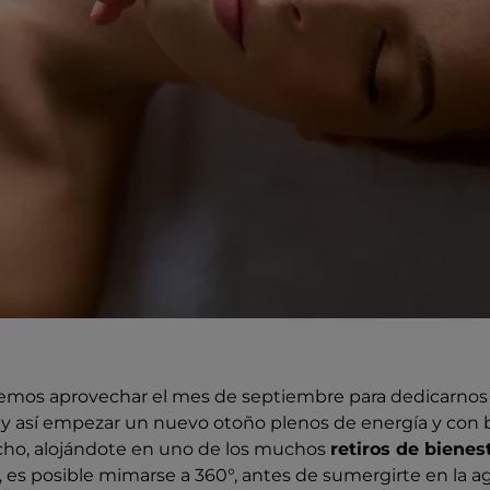
mos aprovechar el mes de septiembre para dedicarnos 
 y así empezar un nuevo otoño plenos de energía y con
cho, alojándote en uno de los muchos
retiros de bienes
a, es posible mimarse a 360°, antes de sumergirte en la agi