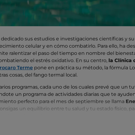
dedicado sus estudios e investigaciones científicas y su
ecimiento celular y en cómo combatirlo. Para ello, ha de
te ralentizar el paso del tiempo en nombre del bienesta
mbatiendo el estrés oxidativo. En su centro,
la Clínica
rocaro Terme
pone en práctica su método, la fórmula Lo
tras cosas, del fango termal local.
 varios programas, cada uno de los cuales prevé que un tu
éndote un programa de actividades diarias que te ayuden
tamiento perfecto para el mes de septiembre se llama
Ene
onsigas un equilibrio entre tu salud y tu estado físico, 
cesites, sobre todo si eres una persona perezosa y que 
o. Puedes elegir uno de los muchos paquetes, por ejemp
hequeo médico Long Life Formula®.