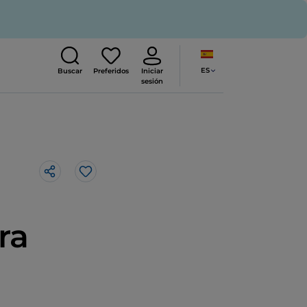
ES
Buscar
Preferidos
Iniciar
sesión
Me gusta
ra