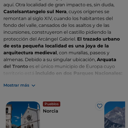
aquí. Otra localidad de gran impacto es, sin duda,
Castelsantangelo sul Nera
, cuyos orígenes se
remontan al siglo XIV, cuando los habitantes del
fondo del valle, cansados de los asaltos y de las
incursiones, construyeron el castillo pidiendo la
protección del Arcángel Gabriel.
El trazado urbano
de esta pequeña localidad es una joya de la
arquitectura medieval
, con murallas, paseos y
almenas. Debido a su singular ubicación,
Arquata
del Tronto
es el único municipio de Europa cuyo
territorio está
incluido en dos Parques Nacionales:
el de los Montes Sibilinos al norte y el del
Gran
Mostrar más
Sasso y Montes della Laga
al sur (en los Abruzos).
Pueblos
Me gusta
Norcia