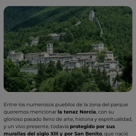
realmente el alma del parque: los objetos expuestos,
entre los que se encuentran libros y pergaminos
antiguos, son el testimonio de la
estrechísima
relación entre el paisaje y el tejido urbano.
Entre los numerosos pueblos de la zona del parque
queremos mencionar
la tenaz Norcia
, con su
glorioso pasado lleno de arte, historia y espiritualidad,
y un vivo presente, todavía
protegido por sus
murallas del siglo XIII y por San Benito
, que nació