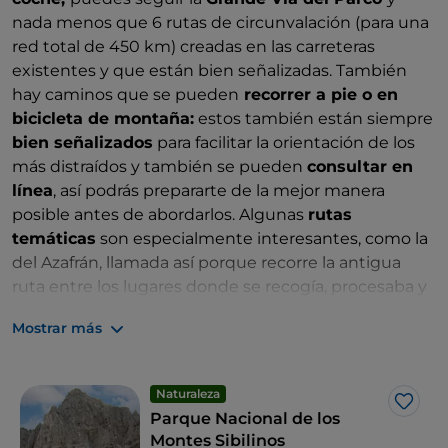
nada menos que 6 rutas de circunvalación (para una
red total de 450 km) creadas en las carreteras
existentes y que están bien señalizadas. También
hay caminos que se pueden
recorrer a pie o en
bicicleta de montaña:
estos también están siempre
bien señalizados
para facilitar la orientación de los
más distraídos y también se pueden
consultar en
línea
, así podrás prepararte de la mejor manera
posible antes de abordarlos. Algunas
rutas
temáticas
son especialmente interesantes, como la
del Azafrán, llamada así porque recorre la antigua
ruta entre los lugares donde se recogía, procesaba y
comercializaba esta antigua especia.
Mostrar más
Naturaleza
Me g
Parque Nacional de los
Montes Sibilinos