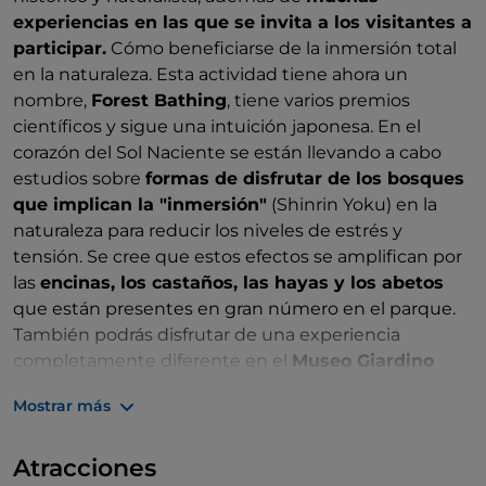
experiencias en las que se invita a los visitantes a
participar.
Cómo beneficiarse de la inmersión total
en la naturaleza. Esta actividad tiene ahora un
nombre,
Forest Bathing
, tiene varios premios
científicos y sigue una intuición japonesa. En el
corazón del Sol Naciente se están llevando a cabo
estudios sobre
formas de disfrutar de los bosques
que implican la "inmersión"
(Shinrin Yoku) en la
naturaleza para reducir los niveles de estrés y
tensión. Se cree que estos efectos se amplifican por
las
encinas, los castaños, las hayas y los abetos
que están presentes en gran número en el parque.
También podrás disfrutar de una experiencia
completamente diferente en el
Museo Giardino
delle Farfalle
: aquí descubrirás aspectos increíbles
Mostrar más
de la corta vida de estos frágiles y hermosos insectos,
las mariposas. El
Museo della Grotta della Sibilla
Atracciones
también es una parada imprescindible para conocer