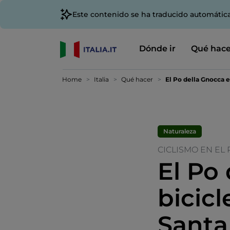
Este contenido se ha traducido automátic
Dónde ir
Qué hace
Home
Italia
Qué hacer
El Po della Gnocca en
Naturaleza
CICLISMO EN EL 
El Po
bicicl
Santa