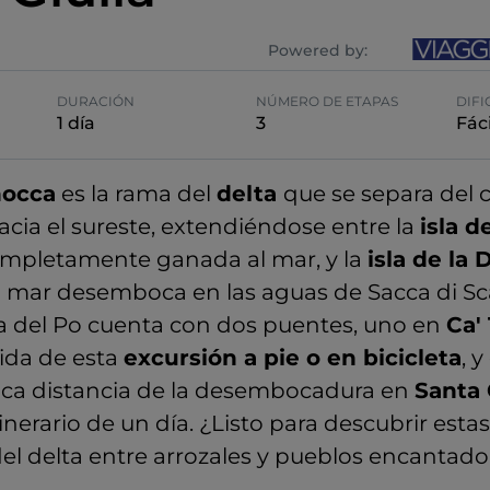
Powered by:
DURACIÓN
NÚMERO DE ETAPAS
DIFI
1 día
3
Fáci
nocca
es la rama del
delta
que se separa del c
acia el sureste, extendiéndose entre la
isla d
 completamente ganada al mar, y la
isla de la 
el mar desemboca en las aguas de Sacca di Sc
ta del Po cuenta con dos puentes, uno en
Ca'
ida de esta
excursión a pie o en bicicleta
, y
oca distancia de la desembocadura en
Santa 
tinerario de un día. ¿Listo para descubrir estas
el delta entre arrozales y pueblos encantado