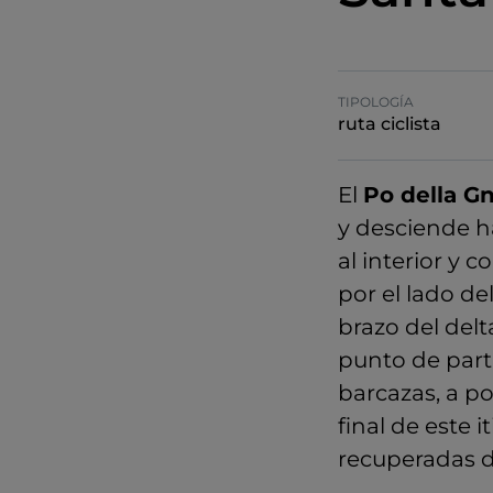
TIPOLOGÍA
ruta ciclista
El
Po della G
y desciende h
al interior y
por el lado d
brazo del del
punto de part
barcazas, a p
final de este i
recuperadas d