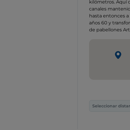
kilómetros. Aquí 
canales mantenido
hasta entonces a 
años 60 y transf
de pabellones Ar
Seleccionar dista