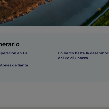
nerario
uperación en Ca'
En barco hasta la desembo
del Po di Gnocca
ntones de Santa