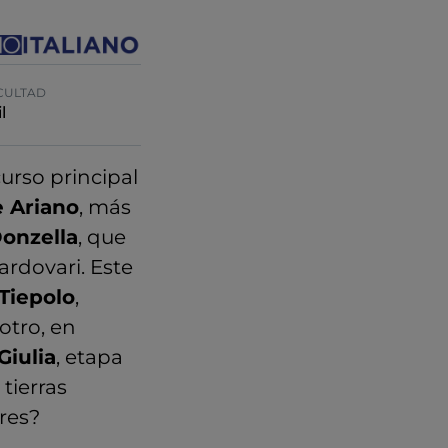
CULTAD
l
urso principal
e Ariano
, más
Donzella
, que
ardovari. Este
 Tiepolo
,
 otro, en
Giulia
, etapa
 tierras
res?