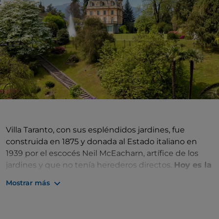
Villa Taranto, con sus espléndidos jardines, fue
construida en 1875 y donada al Estado italiano en
1939 por el escocés Neil McEacharn, artífice de los
jardines y que no tenía herederos directos.
Hoy es la
sede de la Prefectura de Verbano-Cusio-Ossola
.
Mostrar más
Los jardines, situados en la punta de la Castagnola a
unos 100 metros sobre el nivel del lago, se
construyeron durante unos cinco años de trabajo