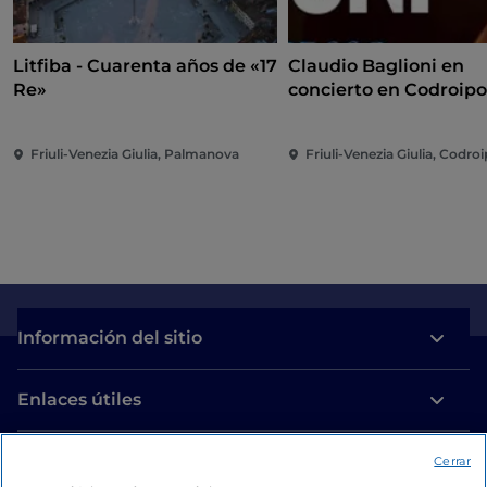
Litfiba - Cuarenta años de «17
Claudio Baglioni en
Re»
concierto en Codroip
Friuli-Venezia Giulia, Palmanova
Friuli-Venezia Giulia, Codro
Información del sitio
Enlaces útiles
Acceso
Cerrar