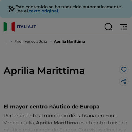
Este contenido se ha traducido automáticamente.
Lee el
texto original
.
...
Friuli-Venecia Julia
Aprilia Marittima
Aprilia Marittima
Me 
El mayor centro náutico de Europa
Perteneciente al municipio de Latisana, en Friul-
Venecia Julia,
Aprilia Marittima
es el centro turístico
náutico más grande de Europa. Con vistas directas a