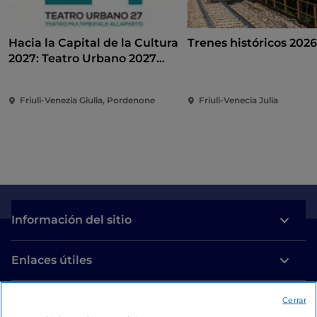
Hacia la Capital de la Cultura
Trenes históricos 202
2027: Teatro Urbano 2027
(TU27)
Friuli-Venezia Giulia, Pordenone
Friuli-Venecia Julia
Información del sitio
Enlaces útiles
Acceso
Cerrar