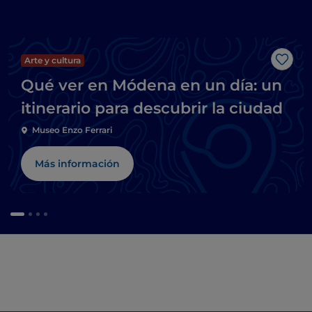
Arte y cultura
Me g
Qué ver en Módena en un día: un
itinerario para descubrir la ciudad
Museo Enzo Ferrari
Más información