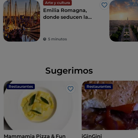
Arte y cultura
Me gusta
Emilia Romagna,
donde seducen la
hospitalidad, el
entretenimiento y la
buena comida
5 minutos
Sugerimos
Restaurantes
Restaurantes
Me gusta
Mammamia Pizza & Fun
iGinGini