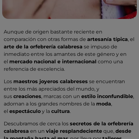
Aunque de origen bastante reciente en
comparación con otras formas de
artesanía típica
, el
arte de la orfebrería calabresa
se impuso de
inmediato entre los amantes de este género y en
el
mercado nacional e internacional
como una
referencia de excelencia.
Los
maestros joyeros calabreses
se encuentran
entre los más apreciados del mundo, y
sus
creaciones
, marcas con un
estilo inconfundible
,
adornan a los grandes nombres de la
moda
,
el
espectáculo
y la
cultura
.
Descubramos de cerca los
secretos de la orfebrería
calabresa
en un
viaje resplandeciente
que,
desde
la montaña hasta el mar
, nos lleva por
talleres