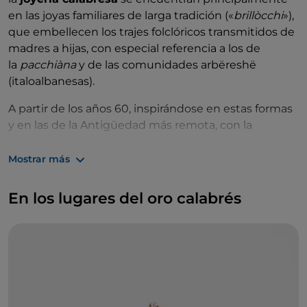
en las joyas familiares de larga tradición («
brillòcchi
»),
que embellecen los trajes folclóricos transmitidos de
madres a hijas, con especial referencia a los de
la
pacchiàna
y de las comunidades arbëreshë
(italoalbanesas).
A partir de los años 60, inspirándose en estas formas
y en las de la Antigüedad más remota, con la
voluntad de superarlas y de adentrarse en las
técnicas más innovadoras, el
arte de la orfebrería
Mostrar más
calabresa
ha visto triunfar a algunos grandes
nombres de la orfebrería local: los
maestros orfebres
En los lugares del oro calabrés
calabreses
, que han sabido hacerse un hueco en los
escenarios más destacados, «vistiendo de oro» a las
estrellas del cine y de la moda, y realizando
creaciones de arte sacro y piezas únicas presentadas
en importantes certámenes.
De norte a sur de la región, pasando por el núcleo