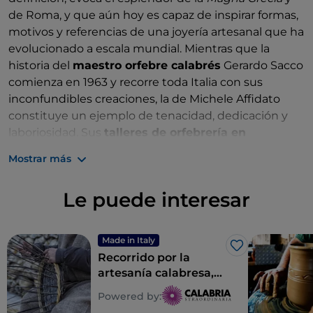
de Roma, y que aún hoy es capaz de inspirar formas,
motivos y referencias de una joyería artesanal que ha
evolucionado a escala mundial. Mientras que la
historia del
maestro orfebre calabrés
Gerardo Sacco
comienza en 1963 y recorre toda Italia con sus
inconfundibles creaciones, la de Michele Affidato
constituye un ejemplo de tenacidad, dedicación y
laboriosidad. Sus
talleres de orfebrería en
Calabria
ofrecen lo mejor de la joyería y de las obras
Mostrar más
de arte sacro, realizadas íntegramente a mano, con
una sensibilidad moderna enriquecida por la
Le puede interesar
experiencia personal y la minuciosidad.
El arte de la orfebrería en Cosenza
Made in Italy
El
arte de la orfebrería calabresa
en la provincia
Me gusta
Recorrido por la
de
Cosenza
se manifiesta en la belleza de las obras
artesanía calabresa,
del maestro G. B. Spadafora, cuyo taller se encuentra
entre artes y oficios
Powered by:
en
San Giovanni in Fiore
, a la entrada del
Parque
antiguos