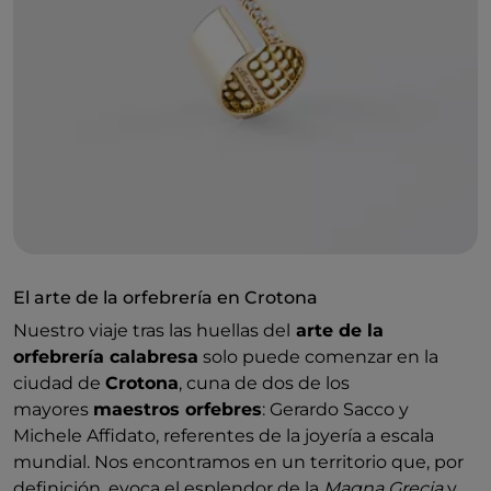
central de la ciudad de
Crotona
, que es la auténtica
«capital» de la joyería regional, el
arte de la
orfebrería
ha ido creciendo a lo largo de los años
hasta convertirse en una de las excelencias del
«
Made in Calabria
». ¡Descubramos juntos los «lugares
de oro» de los talleres y las
orfebrerías calabresas
!
El arte de la orfebrería en Crotona
Nuestro viaje tras las huellas del
arte de la
orfebrería calabresa
solo puede comenzar en la
ciudad de
Crotona
, cuna de dos de los
mayores
maestros orfebres
: Gerardo Sacco y
Michele Affidato, referentes de la joyería a escala
mundial. Nos encontramos en un territorio que, por
definición, evoca el esplendor de la
Magna Grecia
y