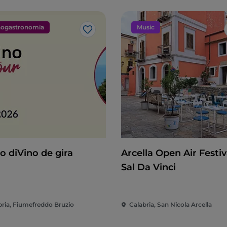
ogastronomía
Music
Me gusta
o diVino de gira
Arcella Open Air Festiva
Sal Da Vinci
bria, Fiumefreddo Bruzio
Calabria, San Nicola Arcella