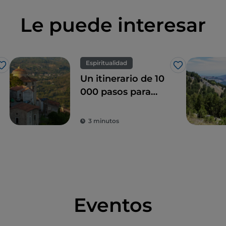
Le puede interesar
Espiritualidad
Me gusta
Me gusta
Un itinerario de 10
000 pasos para
descubrir el Sacro
Monte de Laino
3 minutos
Borgo
Eventos