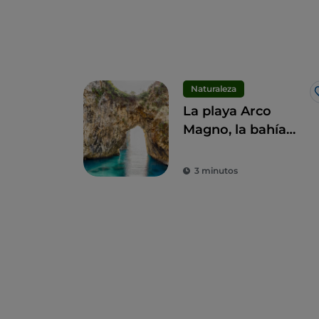
Naturaleza
La playa Arco
Magno, la bahía
secreta amada por
Eneas
3 minutos