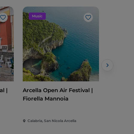
Music
Evento
Me gusta
Me gusta
l |
Arcella Open Air Festival |
Cleto Fes
Fiorella Mannoia
Calabria, San Nicola Arcella
Calabria, C