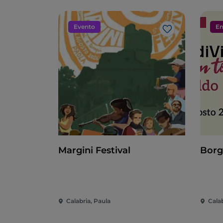
Evento
En
Me gusta
Margini Festival
Borg
Calabria, Paula
Cala