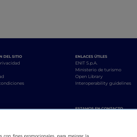
 DEL SITIO
ENLACES ÚTILES
privacidad
ENIT S.p.A.
Ministerio de turismo
ad
Open Library
condiciones
Interoperability guidelines
ESTAMOS EN CONTACTO
les con fines promocionales, para mejorar la