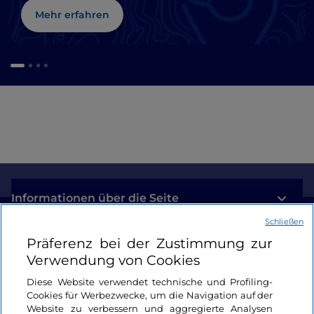
Mehr erfahren
Informationen über die Seite
Schließen
Nützliche Links
Präferenz bei der Zustimmung zur
Verwendung von Cookies
Login
Diese Website verwendet technische und Profiling-
Cookies für Werbezwecke, um die Navigation auf der
Bleiben wir in Kontakt
Website zu verbessern und aggregierte Analysen