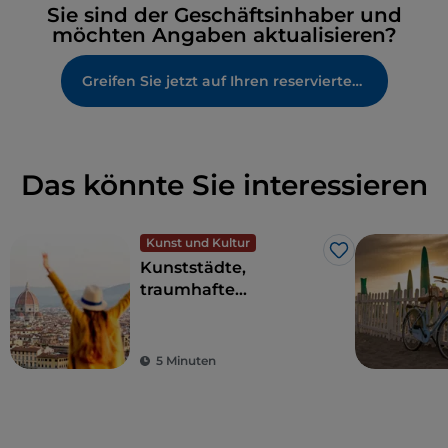
Sie sind der Geschäftsinhaber und
möchten Angaben aktualisieren?
Greifen Sie jetzt auf Ihren reservierten Bereich zu
Das könnte Sie interessieren
Kunst und Kultur
Like
Kunststädte,
traumhafte
Landschaften und
gutes Essen: Die
Toskana ist der Traum
5 Minuten
eines jeden Touristen