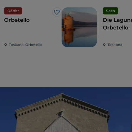
Dörfer
Seen
Like
Orbetello
Die Lagun
Orbetello
Toskana, Orbetello
Toskana