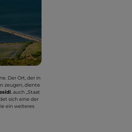
e. Der Ort, der in
rn zeugen, diente
esidi
, auch „Staat
det sich eine der
ie ein weiteres