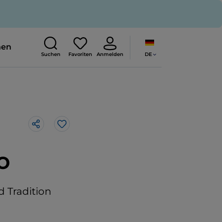
nen
DE
Suchen
Favoriten
Anmelden
Like
o
d Tradition