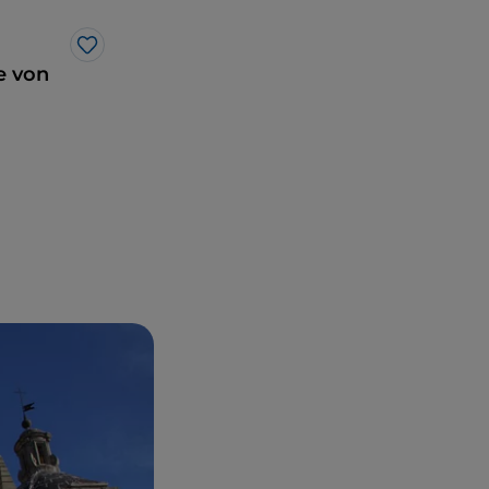
Like
e von