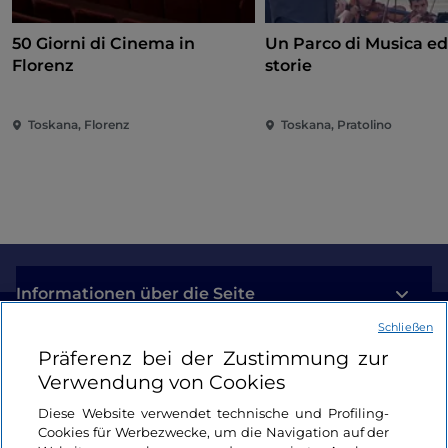
50 Giorni di Cinema in
Un Parco di Musica ed
Florenz
storie
Toskana, Florenz
Toskana, Pratolino
Informationen über die Seite
Schließen
Nützliche Links
Präferenz bei der Zustimmung zur
Verwendung von Cookies
Login
Diese Website verwendet technische und Profiling-
Cookies für Werbezwecke, um die Navigation auf der