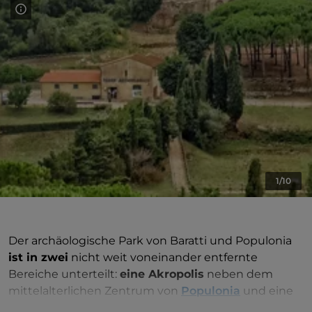
1/10
Der archäologische Park von Baratti und Populonia
ist in zwei
nicht weit voneinander entfernte
Bereiche unterteilt:
eine Akropolis
neben dem
mittelalterlichen Zentrum von
Populonia
und eine
Nekropole
an den Hängen des Vorgebirges, nur