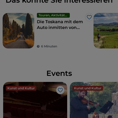
Das könnte Sie interessieren
Touren, Aktivitäten und Erlebnisse
Like
Die Toskana mit dem
Auto inmitten von
Natur, Kunst und
einzigartigen Aromen
6 Minuten
Events
Kunst und Kultur
Kunst und Kultur
Like