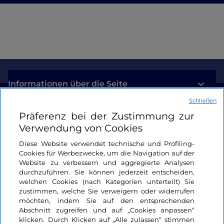
Informationen über die Seite
Schließen
Nützliche Links
Präferenz bei der Zustimmung zur
Verwendung von Cookies
Login
Diese Website verwendet technische und Profiling-
Cookies für Werbezwecke, um die Navigation auf der
Bleiben wir in Kontakt
Website zu verbessern und aggregierte Analysen
durchzuführen. Sie können jederzeit entscheiden,
welchen Cookies (nach Kategorien unterteilt) Sie
zustimmen, welche Sie verweigern oder widerrufen
möchten, indem Sie auf den entsprechenden
Abschnitt zugreifen und auf „Cookies anpassen“
klicken. Durch Klicken auf „Alle zulassen“ stimmen