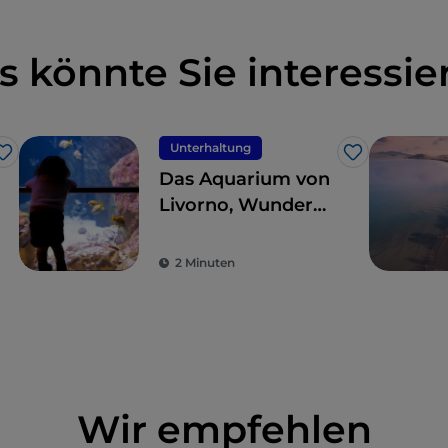
s könnte Sie interessie
Unterhaltung
Like
Like
Das Aquarium von
Livorno, Wunder
des Meeres und
der Ökologie
2 Minuten
Wir empfehlen