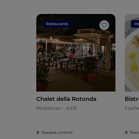
Restaurants
Re
Like
Chalet della Rotonda
Bist
Mediterran - €€€
Fisch
Toscana, Livorno
Tosc