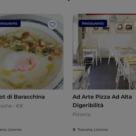
staurants
Restaurants
Like
rot di Baracchina
Ad Arte Pizza Ad Alta
Digeribilità
küche - €€
Pizzeria
ana, Livorno
Toscana, Livorno