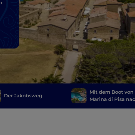
n
Mit dem Boot von
Der Jakobsweg
Marina di Pisa na
Cala Galera, entla
der Etruskerroute