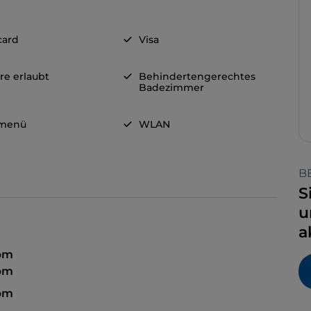
card
Visa
re erlaubt
Behindertengerechtes
Badezimmer
rmenü
WLAN
B
S
u
a
 pm
 pm
 pm