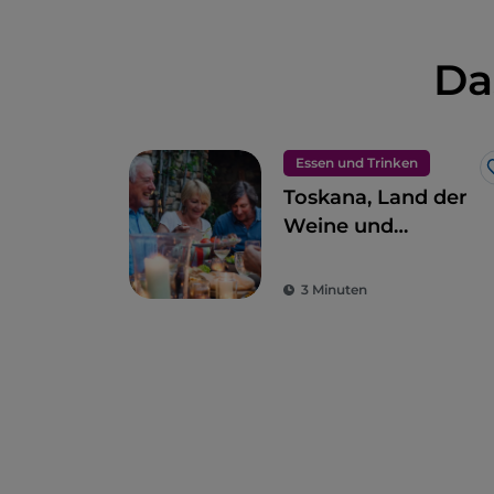
Da
Essen und Trinken
Toskana, Land der
Weine und
vortrefflichen
Speisen
3 Minuten