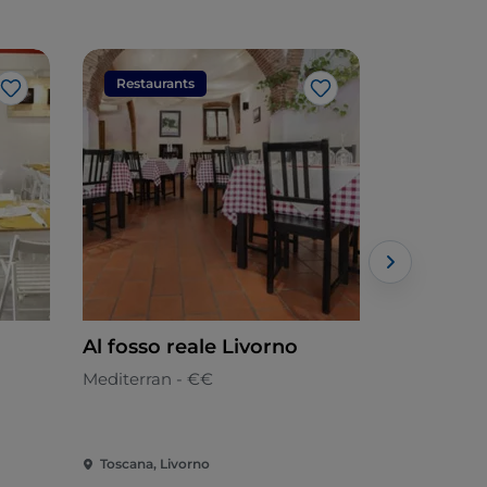
Restaurants
Restaura
Like
Like
Al fosso reale Livorno
Costalli 
Mediterran - €€
Pizzeria - €
Toscana, Livorno
Toscana, Li