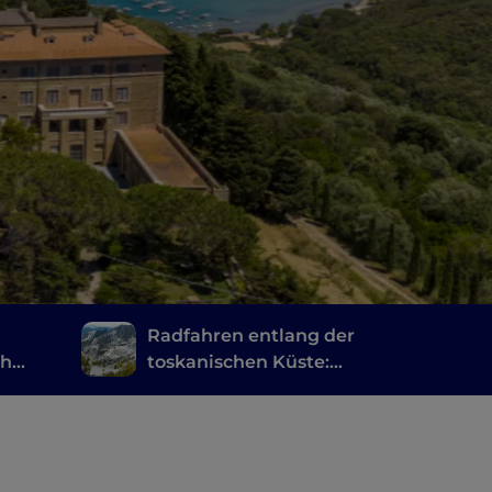
Radfahren entlang der
ch
toskanischen Küste:
ng
eine Route von Marina
di Carrara nach Livorno