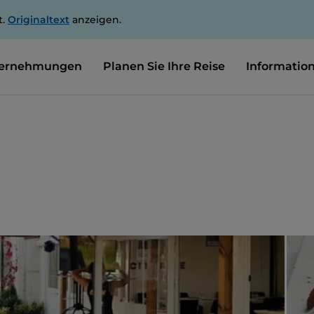
t.
Originaltext
anzeigen.
ernehmungen
Planen Sie Ihre Reise
Informatio