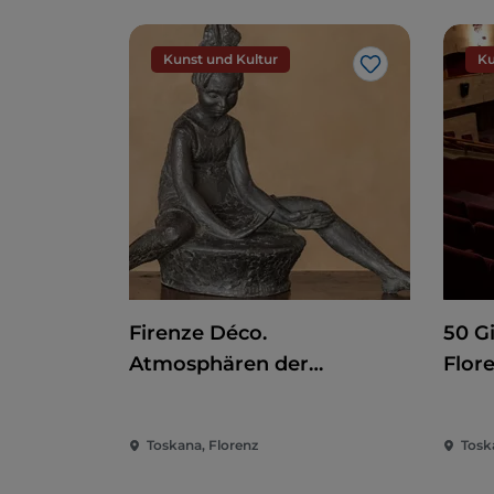
Kunst und Kultur
Ku
Like
Firenze Déco.
50 G
Atmosphären der
Flor
Zwanzigerjahre
Toskana, Florenz
Tosk