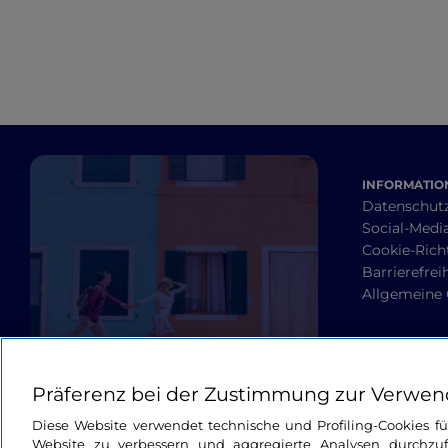
INFORMATION
Datenschut
Social-Media
Cookie-Richt
Barrierefrei
Allgemeine
Präferenz bei der Zustimmung zur Verwen
Diese Website verwendet technische und Profiling-Cookies f
Website zu verbessern und aggregierte Analysen durchzuf