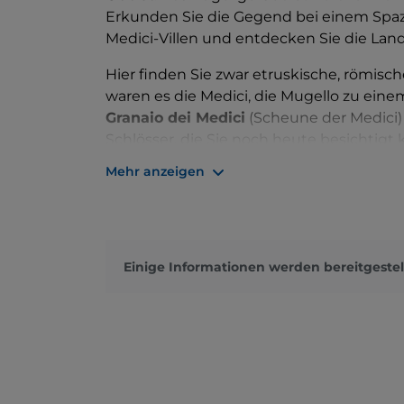
Erkunden Sie die Gegend bei einem Spaz
Medici-Villen und entdecken Sie die Lan
Hier finden Sie zwar etruskische, römisc
waren es die Medici, die Mugello zu ein
Granaio dei Medici
(Scheune der Medici) 
Schlösser, die Sie noch heute besichtigt
die Villa del Trebbio
.
Mehr anzeigen
In
Barberino
besuchen Sie das Castello di V
Maschere. Nicht weit entfernt befindet s
Wander- und Fahrradwegen sowie der W
sich auch in die
Kastanienwälder von Ma
Einige Informationen werden bereitgestel
sind.
Nicht zu versäumen sind die Dörfer
Vicch
wurden, und
Scarperia
mit seiner schöne
Pretorio mit seinen Fresken und einem 
Borgo San Lorenzo
die Mauern aus dem 1