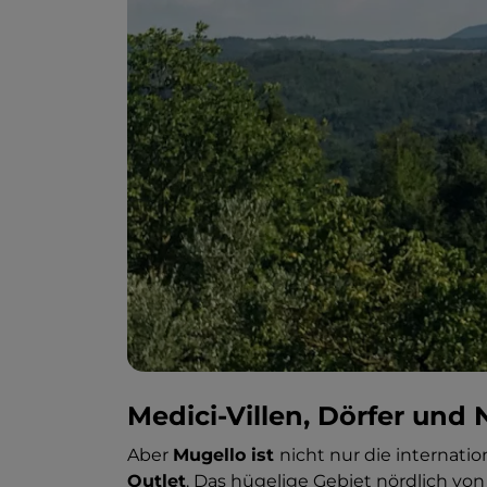
Medici-Villen, Dörfer und 
Aber
Mugello ist
nicht nur die internati
Outlet
. Das hügelige Gebiet nördlich von