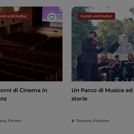
nst und Kultur
Kunst und Kultur
Like
iorni di Cinema in
Un Parco di Musica ed 
enz
storie
ana, Florenz
Toskana, Pratolino