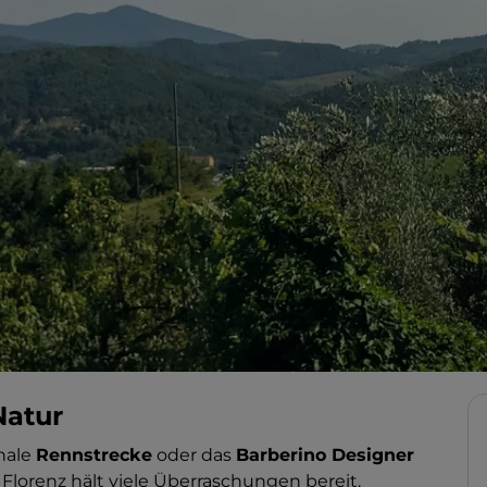
Natur
onale
Rennstrecke
oder das
Barberino Designer
 Florenz hält viele Überraschungen bereit.