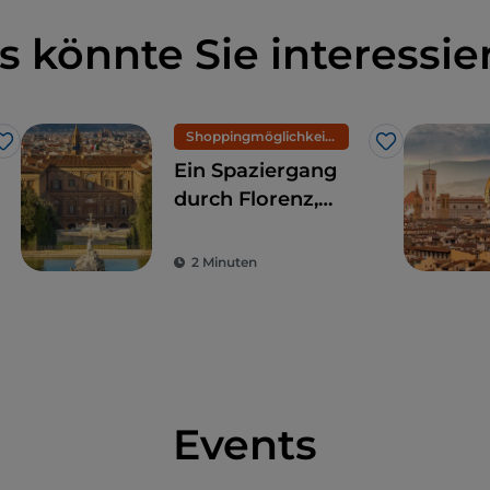
s könnte Sie interessie
Shoppingmöglichkeiten und Märkte
Like
Like
Ein Spaziergang
durch Florenz,
zwischen
moderner Kunst,
2 Minuten
Mode und
Kunsthandwerk
Events