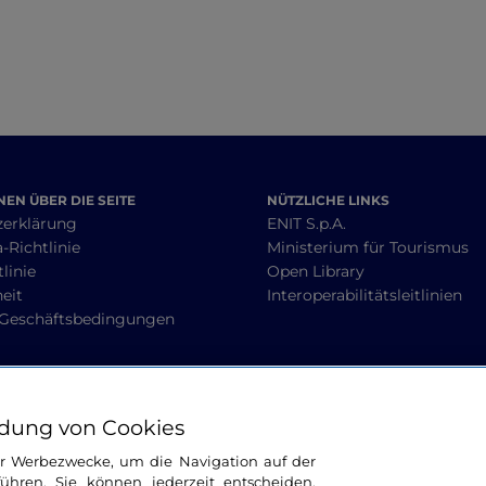
EN ÜBER DIE SEITE
NÜTZLICHE LINKS
zerklärung
ENIT S.p.A.
-Richtlinie
Ministerium für Tourismus
linie
Open Library
heit
Interoperabilitätsleitlinien
 Geschäftsbedingungen
BLEIBEN WIR IN KONTAKT
dung von Cookies
ür Werbezwecke, um die Navigation auf der
ühren. Sie können jederzeit entscheiden,