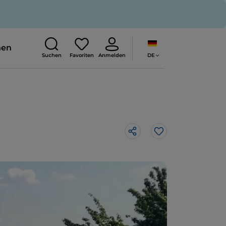
nen
DE
Suchen
Favoriten
Anmelden
Like