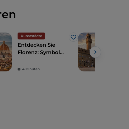
ren
Kunststädte
Like
Entdecken Sie
8 E
Florenz: Symbol
Flo
der Renaissance
alt
zu 
4 Minuten
4 M