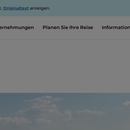
t.
Originaltext
anzeigen.
ernehmungen
Planen Sie Ihre Reise
Informatio