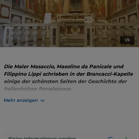
1/5
Die Maler Masaccio, Masolino da Panicale und
Filippino Lippi schrieben in der Brancacci-Kapelle
einige der schönsten Seiten der Geschichte der
italienischen Renaissance.
Mehr anzeigen
Die frühe florentinische
Renaissance
, eine
sprachliche Revolution, die sich zu Beginn des
15. Jahrhunderts in Florenz entwickelte, kann nicht
vollständig verstanden werden, ohne die
Brancacci-
Kapelle
in der
Chiesa del Carmine
in Florenz zu
besuchen.
Einige Informationen werden