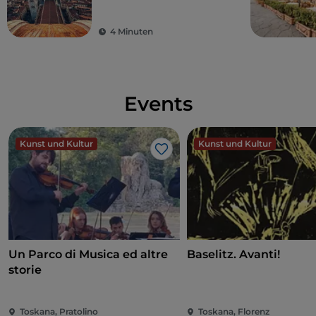
Jahrhunderts von
Filippino
Lippi fertiggestellt:
Es
schönsten der Welt
ist
eine andere Phase der Renaissancekultur, eine
4 Minuten
Weiterentwicklung. CC
Der Zugang zur Kapelle ist mit einer
Reservierung
und einer Eintrittskarte verbunden
.
Events
Kunst und Kultur
Kunst und Kultur
Like
Un Parco di Musica ed altre
Baselitz. Avanti!
storie
Toskana, Pratolino
Toskana, Florenz