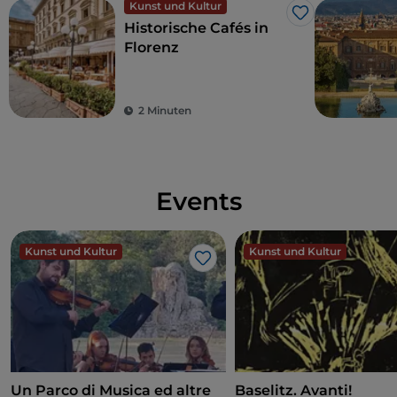
Kunst und Kultur
Like
Historische Cafés in
Florenz
2 Minuten
Events
Kunst und Kultur
Kunst und Kultur
Like
Un Parco di Musica ed altre
Baselitz. Avanti!