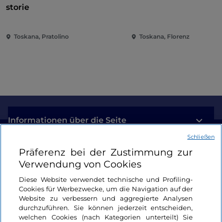
storie
Toskana, Pratolino
Toskana, Florenz
Informationen über die Seite
Schließen
Nützliche Links
Präferenz bei der Zustimmung zur
Verwendung von Cookies
Login
Diese Website verwendet technische und Profiling-
Cookies für Werbezwecke, um die Navigation auf der
Bleiben wir in Kontakt
Website zu verbessern und aggregierte Analysen
durchzuführen. Sie können jederzeit entscheiden,
welchen Cookies (nach Kategorien unterteilt) Sie