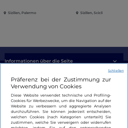
der Metaphysik)
Sizilien, Palermo
Sizilien, Scicli
Informationen über die Seite
Schließen
Nützliche Links
Präferenz bei der Zustimmung zur
Verwendung von Cookies
Login
Diese Website verwendet technische und Profiling-
Cookies für Werbezwecke, um die Navigation auf der
Bleiben wir in Kontakt
Website zu verbessern und aggregierte Analysen
durchzuführen. Sie können jederzeit entscheiden,
welchen Cookies (nach Kategorien unterteilt) Sie
zustimmen, welche Sie verweigern oder widerrufen
möchten, indem Sie auf den entsprechenden