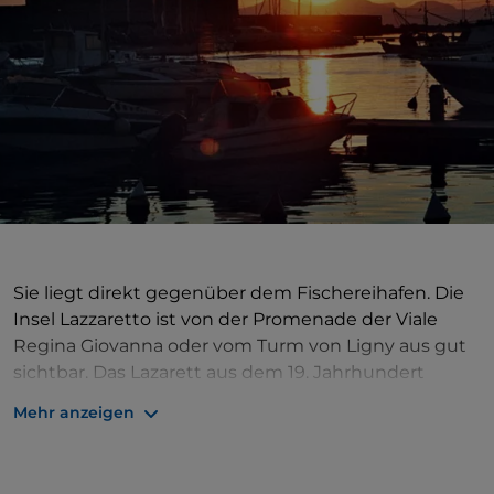
Sie liegt direkt gegenüber dem Fischereihafen. Die
Insel Lazzaretto ist von der Promenade der Viale
Regina Giovanna oder vom Turm von Ligny aus gut
sichtbar. Das Lazarett aus dem 19. Jahrhundert
wurde auf der Insel Sant'Antonio erbaut, die heute
Mehr anzeigen
durch einen Schotterdamm mit dem Festland
verbunden ist, und war bereits im 13. Jahrhundert für
die Quarantäne von Besatzungen und Gütern