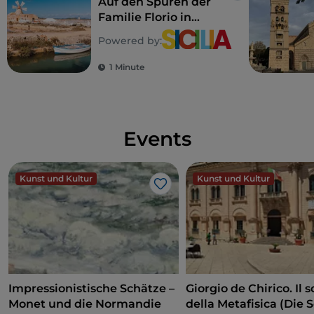
Auf den Spuren der
Familie Florio in
Sizilien
Powered by:
1 Minute
Events
Kunst und Kultur
Kunst und Kultur
Like
Impressionistische Schätze –
Giorgio de Chirico. Il s
Monet und die Normandie
della Metafisica (Die 