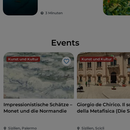
der Blauen Flagge
3 Minuten
Events
Kunst und Kultur
Kunst und Kultur
Like
Impressionistische Schätze –
Giorgio de Chirico. Il s
Monet und die Normandie
della Metafisica (Die 
der Metaphysik)
Sizilien, Palermo
Sizilien, Scicli