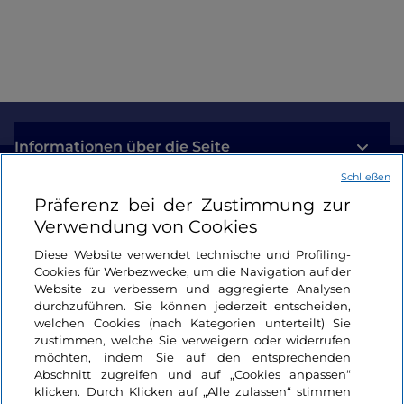
Informationen über die Seite
Schließen
Nützliche Links
Präferenz bei der Zustimmung zur
Verwendung von Cookies
Login
Diese Website verwendet technische und Profiling-
Cookies für Werbezwecke, um die Navigation auf der
Bleiben wir in Kontakt
Website zu verbessern und aggregierte Analysen
durchzuführen. Sie können jederzeit entscheiden,
welchen Cookies (nach Kategorien unterteilt) Sie
zustimmen, welche Sie verweigern oder widerrufen
möchten, indem Sie auf den entsprechenden
Abschnitt zugreifen und auf „Cookies anpassen“
klicken. Durch Klicken auf „Alle zulassen“ stimmen