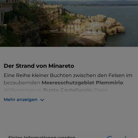
Der Strand von Minareto
Eine Reihe kleiner Buchten zwischen den Felsen im
bezaubernden
Meeresschutzgebiet Plemmirio
:
Willkommen in
Punta Castelluccio
. Diese
Naturoase bietet felsige und unberührte Strände,
Mehr anzeigen
kristallklares Wasser, Unterwasserwiesen, die mit
Posidonia bedeckt sind
, in der sich unzählige
Fischarten
und zahlreiche Seeigel tummeln.
Punta Castelluccio
ist eine wunderschöne
Einige Informationen werden