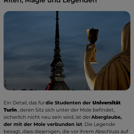
Riten, Magie und Legenden
Turmspitze zerstört. Die
Trümmer fallen in den
Garten der RAI
, die ihren Sitz direkt unter der Mole
hat. Zum Glück gibt es keine Opfer. Die Turmspitze
wurde in den folgenden Jahren wieder aufgebaut
und 1960
fertiggestellt
, wodurch die
Mole
Antonelliana wieder
ihre frühere Höhe erreichte.
Diesmal wird sie jedoch von innen verstärkt, ebenso
wie der
Stern auf ihrer Spitze,
der
dreidimensional
und zwölfzackig wird.
Ein Detail, das für
die Studenten der
Universität
Turin
, deren Sitz sich unter der Mole befindet,
sicherlich nicht neu sein wird, ist der
Aberglaube,
der mit der Mole verbunden ist
. Die Legende
besagt, dass diejenigen, die vor ihrem Abschluss auf