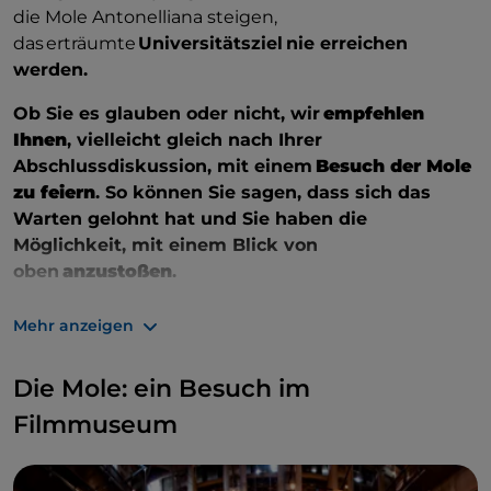
die Mole Antonelliana steigen,
das erträumte
Universitätsziel nie erreichen
werden.
Ob Sie es glauben oder nicht, wir
empfehlen
Ihnen
, vielleicht gleich nach Ihrer
Abschlussdiskussion, mit einem
Besuch der Mole
zu feiern
. So können Sie sagen, dass sich das
Warten gelohnt hat und Sie haben die
Möglichkeit, mit einem Blick von
oben
anzustoßen
.
Das
Museo del Cinema
in der
Mole hingegen bleibt
Mehr anzeigen
ein sicherer Ort für alle Studenten
, die noch weit
vom Abschlusstag entfernt sind. Keine Angst,
Die Mole: ein Besuch im
also besuchen Sie ihn.
Filmmuseum
Zu den geheimnisvollen
Legenden
rund um die
Mole gehört auch die, dass das Werk als
große
Antenne gilt
, die positive
Energie
auf die Stadt