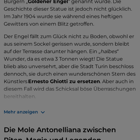
Bürgern „
Goldener Engel
“ genannt wurde. Die
Geschichte dieser Statue ist jedoch nicht glücklich.
Im Jahr 1904 wurde sie während eines heftigen
Gewitters von einem Blitz getroffen.
Der Engel fällt zum Glück nicht zu Boden, obwohl er
aus seinem Sockel gerissen wurde, sondern bleibt
auf der Terrasse darunter hängen. Ein „
halbes
“
Wunder, da es etwa 3 Tonnen wiegt! Die Statue
blieb also unversehrt, aber die Stadt Turin beschloss
dennoch, sie durch einen wunderschönen Stern des
Künstlers
Ernesto Ghiotti zu ersetzen
. Aber auch in
diesem Fall wird das Schicksal böse Überraschungen
bereithalten.
Am 23. Mai 1953 erzählen
die Zeugen, dass nach
Mehr anzeigen
einem besonders heißen und schwülen Tag
ein
schreckliches Unwetter über Turin
Die Mole Antonelliana zwischen
hereinbricht
. Der
Stern wird von der
Lufttrombe
weggefegt, die auch 47 Meter