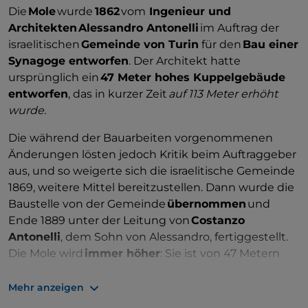
Die
Mole
wurde
1862
vom
Ingenieur und
Architekten
Alessandro Antonelli
im Auftrag der
israelitischen
Gemeinde von Turin
für den
Bau einer
Synagoge entworfen
. Der Architekt hatte
ursprünglich ein
47 Meter hohes Kuppelgebäude
entworfen
, das in kurzer Zeit
auf 113 Meter erhöht
wurde.
Die während der Bauarbeiten vorgenommenen
Änderungen lösten jedoch Kritik beim Auftraggeber
aus, und so weigerte sich die israelitische Gemeinde
1869, weitere Mittel bereitzustellen. Dann wurde die
Baustelle von der Gemeinde
übernommen
und
Ende 1889 unter der Leitung von
Costanzo
Antonelli
, dem Sohn von Alessandro, fertiggestellt.
Die Mole wird
immer höher
: Sie ist von 47 Metern
des ursprünglichen Projekts auf die
heutigen
167 Meter angewachsen.
Mehr anzeigen