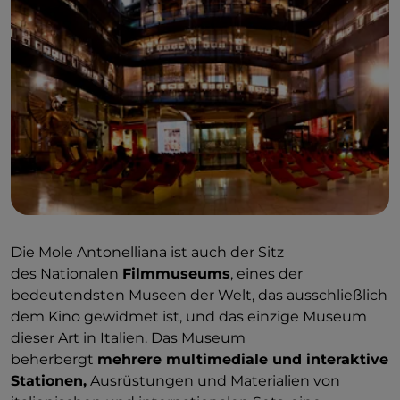
ausstrahlt. Es ist kein Geheimnis, dass Turin seit
jeher
als magische Stadt gilt
, denn mit ihr
sind
Mythen und Legenden esoterischer Kulte
verbunden
. Die Stadt ist in der Tat dafür bekannt,
einer der Gipfel
beider Dreiecke der schwarzen
Magie
(mit London und San Francisco) und der
weißen
Magie
(mit Prag und Lyon) zu sein.
Darüber hinaus wird die Mole bei
besonderen
Anlässen je nach Ereignis
in verschiedenen
Farben beleuchtet. Schauen Sie einfach nach
oben, um sie in Blau, Rot oder mit tausend
Die Mole Antonelliana ist auch der Sitz
blinkenden Lichtern zu sehen.
des Nationalen
Filmmuseums
, eines der
bedeutendsten Museen der Welt, das ausschließlich
dem Kino gewidmet ist, und das einzige Museum
dieser Art in Italien. Das Museum
beherbergt
mehrere multimediale und interaktive
Stationen,
Ausrüstungen und Materialien von