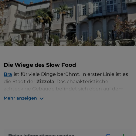
Die Wiege des Slow Food
Bra
ist für viele Dinge berühmt. In erster Linie ist es
die Stadt der
Zizzola
: Das charakteristische
achteckige Gebäude befindet sich oben auf dem
Hügel Monte Guglielmo und ist leicht von jedem
Mehr anzeigen
Winkel der Stadt aus zu sehen. Wie lebten die
echten Einwohner von Bra? Sie können es hier
entdecken, indem Sie die spektakuläre
multimediale Museumseinrichtung im
Casa dei
braidesi besuchen
.
Einige Informationen werden