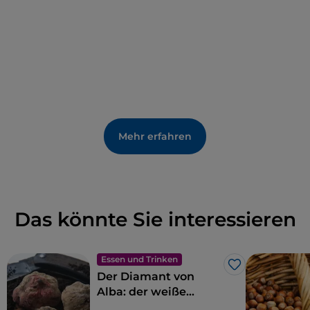
die Suche nach den „
Masche
“ begeben, den
piemontesischen Hexen, und zwar auf einem Weg,
der sich im Herzen des Roero zwischen den
Festungen und Wäldern des nahe gelegenen
Pocapaglia
hindurchschlängelt.
Mehr erfahren
Das könnte Sie interessieren
Essen und Trinken
Like
Der Diamant von
Alba: der weiße
Trüffel