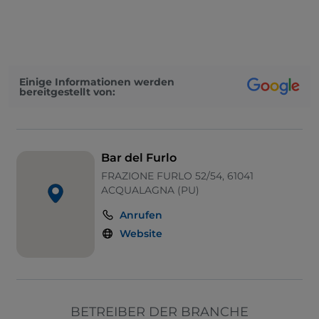
Mastercard
Parkplatz
Tische im Außenbereich
Einige Informationen werden
bereitgestellt von:
Visa
Bar del Furlo
FRAZIONE FURLO 52/54, 61041
ACQUALAGNA (PU)
Anrufen
Website
BETREIBER DER BRANCHE