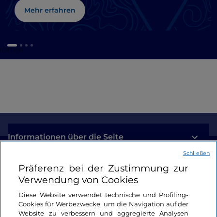
Mehr erfahren
rotten
Informationen über die Seite
Schließen
Nützliche Links
Präferenz bei der Zustimmung zur
Verwendung von Cookies
Login
Diese Website verwendet technische und Profiling-
Cookies für Werbezwecke, um die Navigation auf der
Bleiben wir in Kontakt
Website zu verbessern und aggregierte Analysen